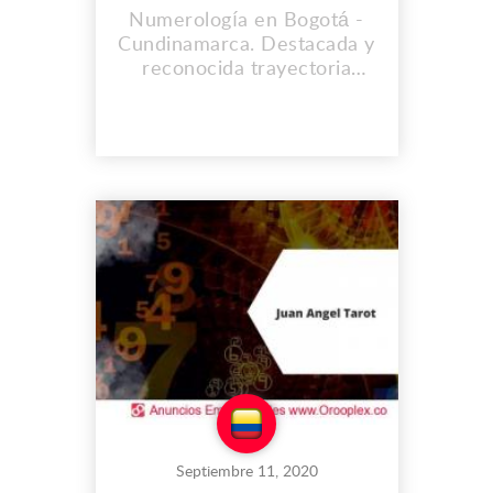
Numerología en Bogotá -
Cundinamarca. Destacada y
reconocida trayectoria
profesional, contacto
espiritual directo con los
ángeles de Dios, ayuda
profesional espiritual en los
campos laboral, económico,
sentimental y profesional.
Curación espiritual y física
real, atiende con gusto
telefónicamente en...
Septiembre 11, 2020