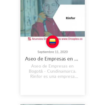
otros. Rinfor contrata
directamente y formal a
nuestros colaboradores por
lo tan...
Septiembre 11, 2020
Aseo de Empresas en Bogotá
Aseo de Empresas en
Bogotá - Cundinamarca.
Rinfor es una empresa
creada con el fin de brindar
diversos servicios para los
hogares, consultorios,
oficinas, empresas,
propiedad horizontal entre