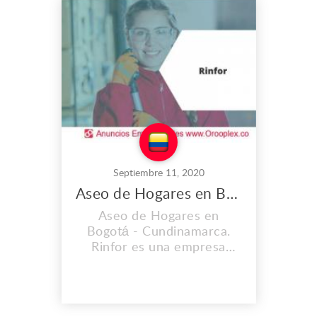
otros. Rinfor contrata
directamente y formal a
nuestros colaboradores por
lo tanto quien adquiere
cualquiera...
Septiembre 11, 2020
Aseo de Hogares en Bogotá
Aseo de Hogares en
Bogotá - Cundinamarca.
Rinfor es una empresa
creada con el fin de brindar
diversos servicios para los
hogares, consultorios,
oficinas, empresas,