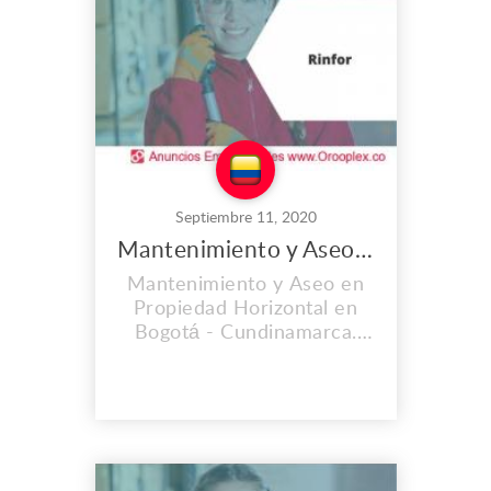
info@yourcompany.com
contacto@visomutop.org
www.visomutop.org
Septiembre 11, 2020
Mantenimiento y Aseo en Propiedad Horizontal en Bogotá
Mantenimiento y Aseo en
Propiedad Horizontal en
Bogotá - Cundinamarca.
Rinfor es una empresa
creada con el fin de brindar
diversos servicios para los
hogares, consultorios,
oficinas, empresas,
propiedad horizontal entre