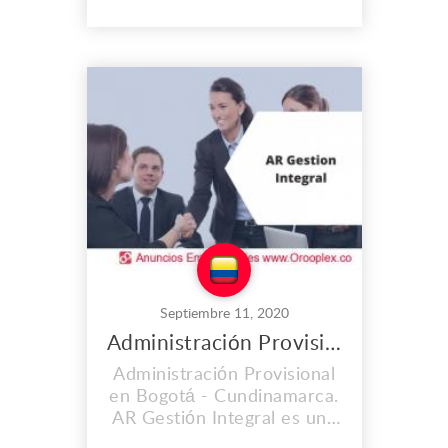
administración y manejo de
unidades residenciales,
mixtas, comerciales y
empresariales, que se
encuentren bajo el régimen
de propiedad horizontal.
Calificada para la
planeación, orga...
Septiembre 11, 2020
Administración Provisional en Bogotá
Administración Provisional
en Bogotá - Cundinamarca.
AR Gestión Integral es una
empresa con amplia