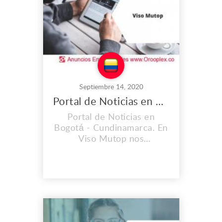
Septiembre 14, 2020
Portal de Noticias en Bogotá
Portal de Noticias en
Bogotá - Cundinamarca. En
Viso Mutop nos
preocupamos por traerte
las mejores noticias del
país y de la región.
Dirección: Bogotá -
Colombia. Teléfono: (+57) 1
6423557 / (+57)
3209818239 Correo: