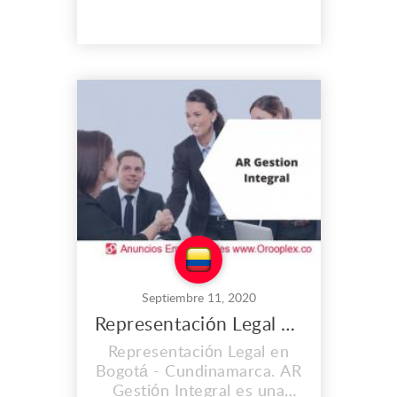
experiencia, especializada
en la administración y
manejo de unidades
residenciales, mixtas,
comerciales y
empresariales, que se
encuentren bajo el régimen
de propiedad horizontal.
Calificada para la pl...
Septiembre 11, 2020
Representación Legal en Bogotá
Representación Legal en
Bogotá - Cundinamarca. AR
Gestión Integral es una