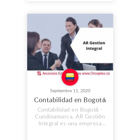
unidades residenciales,
mixtas, comerciales y
empresariales, que se
encuentren bajo el régimen
de propiedad horizontal.
Calificada para la
planeación, or...
Septiembre 11, 2020
Contabilidad en Bogotá
Contabilidad en Bogotá -
Cundinamarca. AR Gestión
Integral es una empresa
con amplia experiencia,
especializada en la