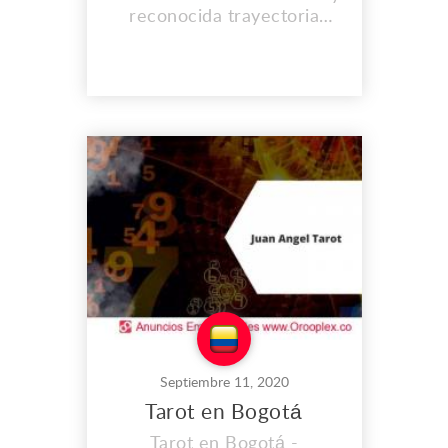
reconocida trayectoria
profesional, contacto
espiritual directo con los
ángeles de Dios, ayuda
profesional espiritual en los
campos laboral, económico,
sentimental y profesional.
Curación espiritual y física
real, atiende con gusto
telefónicamente en t...
Septiembre 11, 2020
Tarot en Bogotá
Tarot en Bogotá -