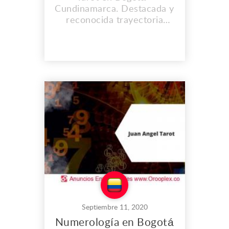
Cundinamarca. Destacada y
reconocida trayectoria
profesional, contacto
espiritual directo con los
ángeles de Dios, ayuda
profesional espiritual en los
campos laboral, económico,
sentimental y profesional.
Curación espiritual y física
real, atiende con gusto
telefónicamente en todo ...
Septiembre 11, 2020
Numerología en Bogotá