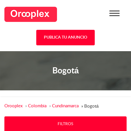
PUBLICA TU ANUNCIO
Bogotá
Orooplex
»
Colombia
»
Cundinamarca
»
Bogotá
FILTROS