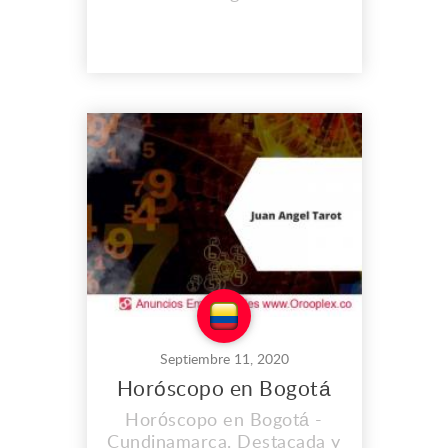
empresa con amplia
experiencia, especializada
en la administración y
manejo de unidades
residenciales, mixtas,
comerciales y
empresariales, que se
encuentren bajo el régimen
de propiedad horizontal.
Calificada para la planeaci...
Septiembre 11, 2020
Horóscopo en Bogotá
Horóscopo en Bogotá -
Cundinamarca. Destacada y