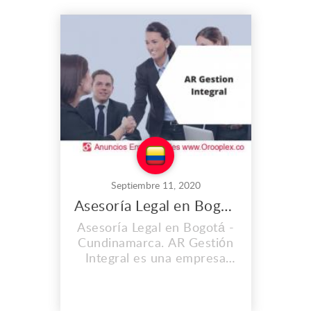
propiedad horizontal entre
otros. Rinfor contrata
directamente y formal a
nuestros colaboradores por
lo tanto quien adquiere
cualquiera ...
Septiembre 11, 2020
Asesoría Legal en Bogotá
Asesoría Legal en Bogotá -
Cundinamarca. AR Gestión
Integral es una empresa
con amplia experiencia,
especializada en la
administración y manejo de