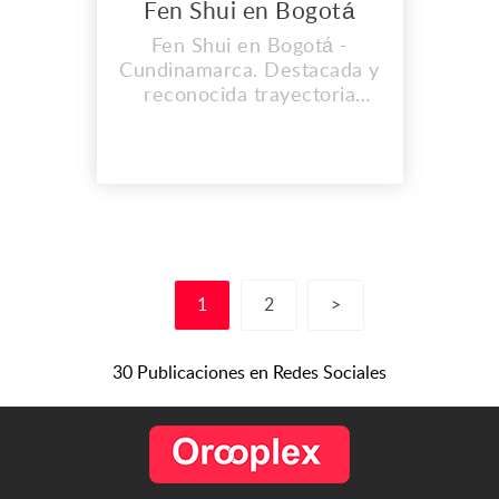
Fen Shui en Bogotá
Fen Shui en Bogotá -
Cundinamarca. Destacada y
reconocida trayectoria
profesional, contacto
espiritual directo con los
ángeles de Dios, ayuda
profesional espiritual en los
campos laboral, económico,
sentimental y profesional.
Curación espiritual y física
real, atiende con gusto
1
2
>
telefónicamente en to...
30 Publicaciones en Redes Sociales