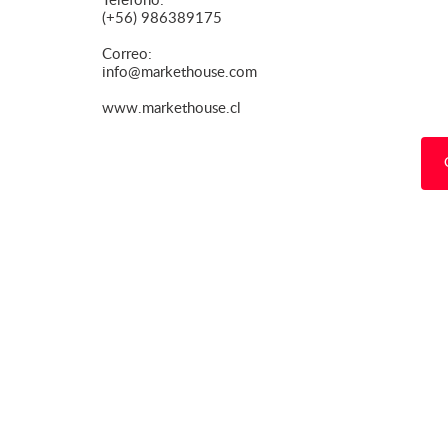
Teléfono:
(+56) 986389175
Correo:
info@markethouse.com
www.markethouse.cl