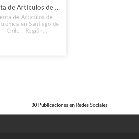
Venta de Artículos de Electrónica
enta de Artículos de
ctrónica en Santiago de
Chile - Región
Metropolitana. Aquí
tenemos las mejores
rcas con los mejores
productos. Desde la
odidad de tu casa con
un solo click en el
roducto que queras.
irección: Sta Victoria
65, Santiago, Región
etropolitana, Chile.
30 Publicaciones en Redes Sociales
eléfono: (+56) 986...