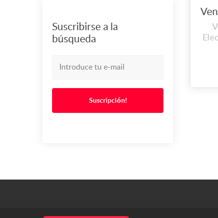
Suscribirse a la
V
Ele
búsqueda
ma
Suscripción!
com
p
D
3
M
T