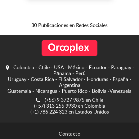
delantales de cocina,
mameluco, tapabocas entre
muchas cosas más! Gift
shop, somos una tienda de
30 Publicaciones en Redes Sociales
regalos, personalizamos el
regalo de tu sueños para
cada ocasión!...
Colombia - Chile - USA - México - Ecuador - Paraguay -
Pánama - Perú
Uruguay - Costa Rica - El Salvador - Honduras - España -
Argentina
Guatemala - Nicaragua - Puerto Rico - Bolivia -Venezuela
(+56) 9 3727 9875 en Chile
(+57) 313 255 9930 en Colombia
(+1) 786 224 323 en Estados Unidos
Contacto