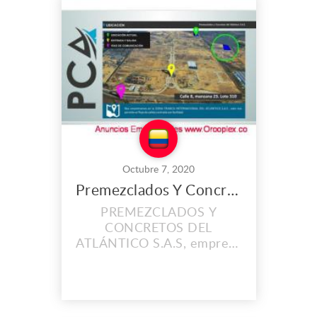
Octubre 7, 2020
Premezclados Y Concretos del Atlántico S.A.S
PREMEZCLADOS Y
CONCRETOS DEL
ATLÁNTICO S.A.S, empresa
ubicada en Barranquilla
Colombia, dedicada a la
construcción, especialistas
en la producción y