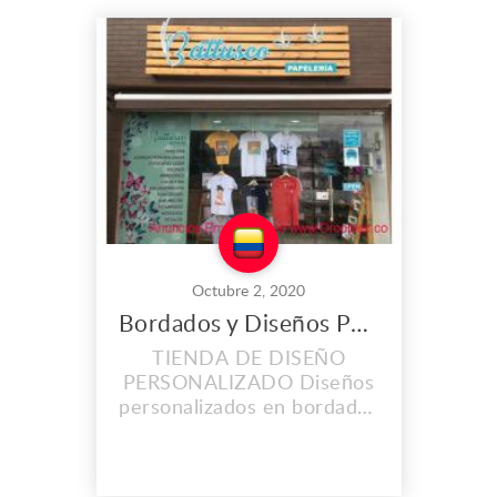
suministro de concretos
premezclados contando
con tecnología de punta, y
un equipo altamente
calificado comprometido en
brindar calidad, excelencia,
ef...
Octubre 2, 2020
Bordados y Diseños Personalizados en Barranquilla
TIENDA DE DISEÑO
PERSONALIZADO Diseños
personalizados en bordados
y vinil textil. Hermosas
agendas personalizadas,
mug, tazas, camisetas,