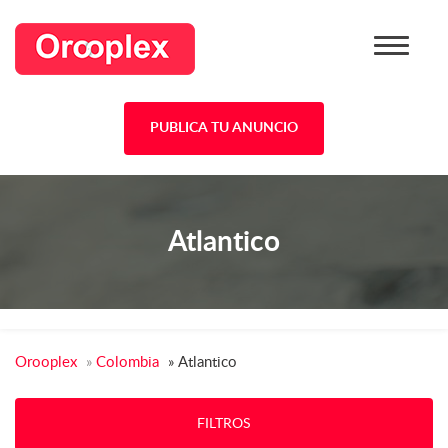
PUBLICA TU ANUNCIO
Atlantico
Orooplex
»
Colombia
»
Atlantico
FILTROS