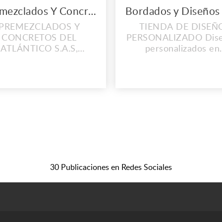
Premezclados Y Concretos del Atlántico S.A.S
PREMEZCLADOS Y
TIENDA DE DISEÑ
CONCRETOS DEL
PERSONALIZADO Dis
ATLÁNTICO S.A.S,
personalizados en
empresa ubicada en
bordados y vinil texti
arranquilla Colombia,
Hermosas agendas
cada a la construcción,
personalizadas, mug, ta
especialistas en la
camisetas, delantales
ducción y suministro de
cocina, mameluco,
ncretos premezclados
tapabocas entre muc
ntando con tecnología
cosas más! Gift sho
e punta, y un equipo
somos una tienda d
altamente calificado
regalos, personalizamo
prometido en brindar
regalo de tu sueños p
30 Publicaciones en Redes Sociales
lidad, excelencia, ef...
cada ocasión!...