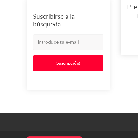
Suscribirse a la
búsqueda
B
dedi
Suscripción!
pro
co
co
d
com
ca