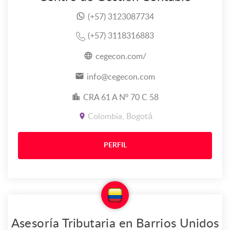
(+57) 3123087734
(+57) 3118316883
cegecon.com/
info@cegecon.com
CRA 61 A Nº 70 C 58
Colombia, Bogotá
PERFIL
Asesoría Tributaria en Barrios Unidos