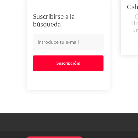
Suscribirse a la
C
Un
búsqueda
u
co
pro
p
Suscripción!
c
n
ba
co
eq