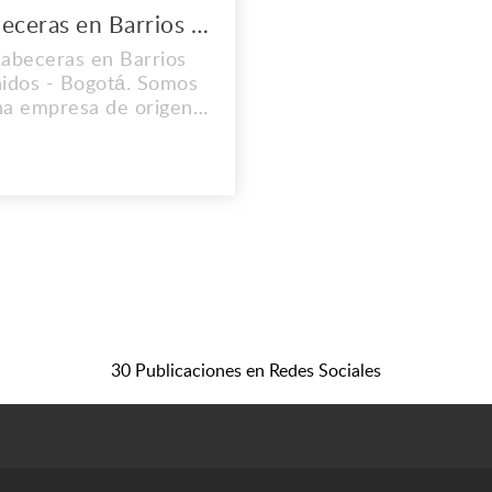
Cabeceras en Barrios Unidos
abeceras en Barrios
idos - Bogotá. Somos
na empresa de origen
lombiano, fabricante y
comercializadora de
ductos de alta calidad
ara el descanso, que
onstantemente está
innovando y creando
uevos productos con
se en el mejoramiento
ntinuo y el trabajo en
uipo; a fin de lograr la
30 Publicaciones en Redes Sociales
sati...