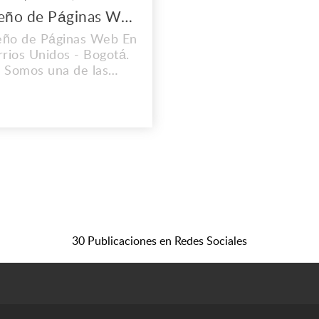
Diseño de Páginas Web En barrios Unidos
eño de Páginas Web En
rrios Unidos - Bogotá.
Somos una de las
presas de diseño web
 eficaces del mercado
n linea Conectarse es
il. Tener éxito en línea
una historia diferente.
esitarás algo más que
hermoso sitio web para
stacar en estos días.
luciones de marketing
en línea...
30 Publicaciones en Redes Sociales