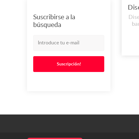
Suscribirse a la
Dis
ba
búsqueda
em
más
E
fác
Suscripción!
es 
Nec
un 
de
So