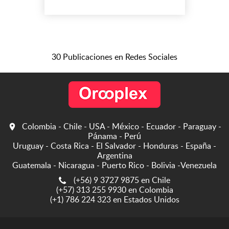
poseemos para podernos
abancalar como Personas
Prestadoras de Servicios
Públicos de Aseo en el área
del Aprovechamiento en el
30 Publicaciones en Redes Sociales
Reciclable. Nuestra
organización genera
oportunidad...
Colombia - Chile - USA - México - Ecuador - Paraguay -
Pánama - Perú
Uruguay - Costa Rica - El Salvador - Honduras - España -
Argentina
Guatemala - Nicaragua - Puerto Rico - Bolivia -Venezuela
(+56) 9 3727 9875 en Chile
(+57) 313 255 9930 en Colombia
(+1) 786 224 323 en Estados Unidos