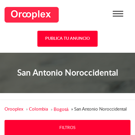
PUBLICA TU ANUNCIO
San Antonio Noroccidental
Orooplex
»
Colombia
»
San Antonio Noroccidental
»
Bogotá
FILTROS