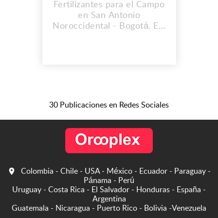
Fertilizantes para el Campo
en San Antonio
Noroccidental - Bogotá. EN
YERBABUENA TRADING
S.A.S Le enviamos algunos
de los productos que
nuestra compañía
comercializa, su ficha
técnica y características de
los productos, también esta
30 Publicaciones en Redes Sociales
es la misión y visión de la
compañía, nuestra empresa
tiene 11 años...
Colombia - Chile - USA - México - Ecuador - Paraguay -
Pánama - Perú
Uruguay - Costa Rica - El Salvador - Honduras - España -
Argentina
Guatemala - Nicaragua - Puerto Rico - Bolivia -Venezuela