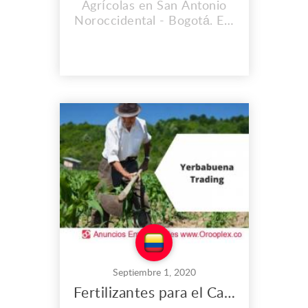
Agrícolas en San Antonio
Noroccidental - Bogotá. EN
YERBABUENA TRADING
S.A.S Le enviamos algunos
de los productos que
nuestra compañía
comercializa, su ficha
técnica y características de
los productos, también esta
es la misión y visión de la
compañía, nuestra empresa
tiene ...
Septiembre 1, 2020
Fertilizantes para el Campo en San Antonio Noroccidental