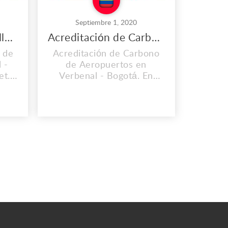
Septiembre 1, 2020
Consultores en Huella de Carbono en Verbenal
Acreditación de Carbono de Aeropuertos en Verbenal
 de
Acreditación de Carbono
 -
de Aeropuertos en
et.
Verbenal - Bogotá. En
ecer
BMS Planet. Nos
 de
enfocamos en ofrecer
 a
soluciones y servicios de
gestión empresarial a
que
nuestros clientes y
idad
empresas de manera que
e de
puedan tener la posibilidad
e
de resolver gran parte de
as
sus necesidades de
.
manera integral en las
áreas de con...