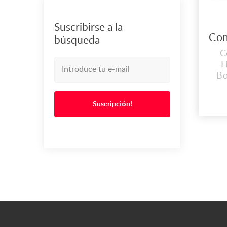
Suscribirse a la
búsqueda
C
H
Bo
Nos
sol
Suscripción!
g
em
pued
de 
m
ár