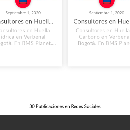
Septiembre 1, 2020
Septiembre 1, 2020
Consultores en Huella Hídrica en Verbenal
onsultores en Huella
Consultores en Huella
ídrica en Verbenal -
Carbono en Verbenal
gotá. En BMS Planet.
Bogotá. En BMS Plan
 enfocamos en ofrecer
Nos enfocamos en ofr
uciones y servicios de
soluciones y servicios
estión empresarial a
gestión empresarial
nuestros clientes y
nuestros clientes y
presas de manera que
empresas de manera 
an tener la posibilidad
puedan tener la posibil
resolver gran parte de
de resolver gran part
sus necesidades de
sus necesidades d
anera integral en las
manera integral en l
30 Publicaciones en Redes Sociales
eas de consultoría ...
áreas de consultor..