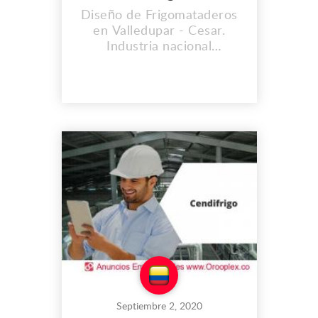
Diseño de Frigomataderos
en Valledupar - Cesar.
Industria nacional
metalmecánica dedicada a
la investigación, desarrollo
y fabricación de equipos y
accesorios para brindar
soluciones integrales y
personalizadas de tipo
técnico, operativo, e
higiénico-sanitario. Nuestro
portafolio de servicios
abarca...
Septiembre 2, 2020