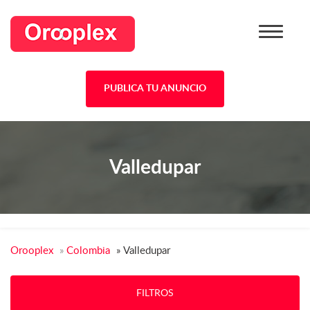
PUBLICA TU ANUNCIO
Valledupar
Orooplex
»
Colombia
»
Valledupar
FILTROS