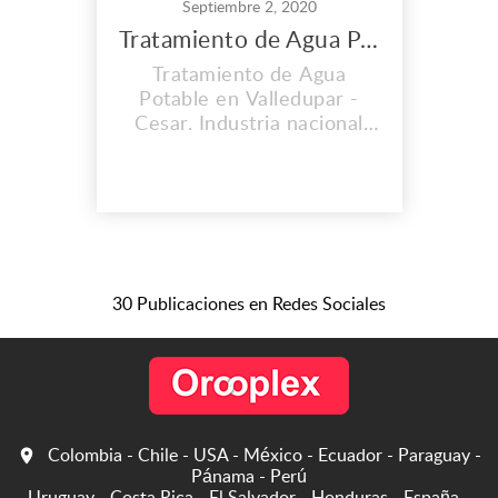
Septiembre 2, 2020
Tratamiento de Agua Potable en Valledupar
Tratamiento de Agua
Potable en Valledupar -
Cesar. Industria nacional
metalmecánica dedicada a
la investigación, desarrollo
y fabricación de equipos y
accesorios para brindar
soluciones integrales y
personalizadas de tipo
técnico, operativo, e
30 Publicaciones en Redes Sociales
higiénico-sanitario. Nuestro
portafolio de servicios aba...
Colombia - Chile - USA - México - Ecuador - Paraguay -
Pánama - Perú