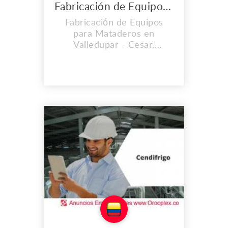
Fabricación de Equipos para Mataderos en Valledupar
Fabricación de Equipos
para Mataderos en
Valledupar - Cesar.
Industria nacional
metalmecánica dedicada a
la investigación, desarrollo
y fabricación de equipos y
accesorios para brindar
soluciones integrales y
personalizadas de tipo
técnico, operativo, e
higiénico-sanitario. Nuestro
portafolio de ser...