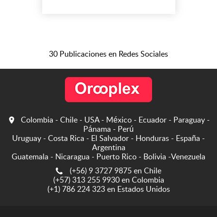
Sabes lo que buscas, Ayuda
a que se desencadene tu
buena suerte, con nuestros
rituales y hechizos para tu
fortuna. Dirección: 5757 W
30 Publicaciones en Redes Sociales
Century Blvd 7th Floor, Los
Angeles - Estados Unidos...
Colombia - Chile - USA - México - Ecuador - Paraguay -
Pánama - Perú
Uruguay - Costa Rica - El Salvador - Honduras - España -
Argentina
Guatemala - Nicaragua - Puerto Rico - Bolivia -Venezuela
(+56) 9 3727 9875 en Chile
(+57) 313 255 9930 en Colombia
(+1) 786 224 323 en Estados Unidos