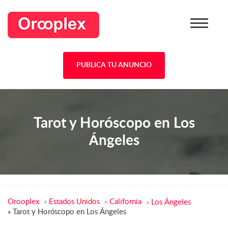
PUBLICA TU ANUNCIO
Tarot y Horóscopo en Los
Ángeles
Orooplex
»
Estados Unidos
»
California
»
Los Ángeles
»
Tarot y Horóscopo en Los Ángeles