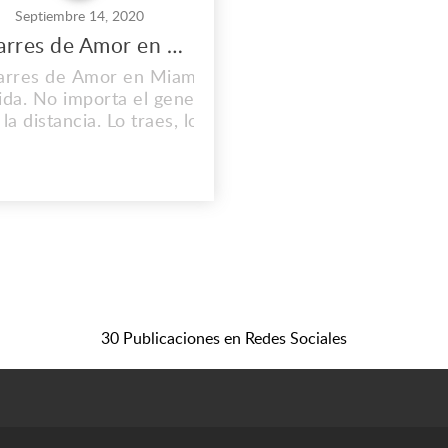
Septiembre 14, 2020
Amarres de Amor en Miami
rres de Amor en Miami -
ida. No importa el genero,
 la distancia. Lo traes, lo
dominas y lo doblegas.
sulta sin Costo Dirección:
, Omaha, NE 68101-0757,
Oficina Principal: 382 NE
191st St. Teléfono: (1)
2146137871. Correo:
ivosancestrales@gmail.com
w.nativosancestrales.us
30 Publicaciones en Redes Sociales