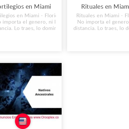
ortilegios en Miami
Rituales en Miam
ilegios en Miami - Florida.
Rituales en Miami - Fl
 importa el genero, ni la
No importa el genero,
ancia. Lo traes, lo dominas
distancia. Lo traes, lo
lo doblegas. Consulta sin
y lo doblegas. Consul
to Dirección: 757, Omaha,
Costo Dirección: 757,
 68101-0757, US Oficina
NE 68101-0757, US O
incipal: 382 NE 191st St.
Principal: 382 NE 191
léfono: (1) 2146137871.
Teléfono: (1) 214613
Correo:
Correo:
ivosancestrales@gmail.com
nativosancestrales@gm
w.nativosancestrales.us
www.nativosancestral