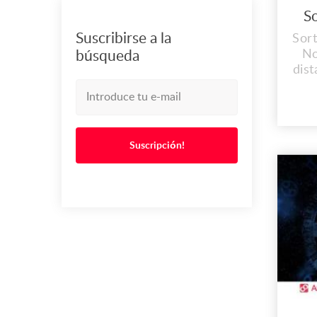
S
Suscribirse a la
Sort
No
búsqueda
dist
y 
Cos
NE
Pr
Suscripción!
Te
nat
ww