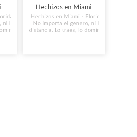
i
Hechizos en Miami
orida.
Hechizos en Miami - Florida.
 ni la
No importa el genero, ni la
 dominas
distancia. Lo traes, lo dominas
ta sin
y lo doblegas. Consulta sin
 Omaha,
Costo Dirección: 757, Omaha,
ficina
NE 68101-0757, US Oficina
st St.
Principal: 382 NE 191st St.
7871.
Teléfono: (1) 2146137871.
Correo:
ail.com
nativosancestrales@gmail.com
es.us
www.nativosancestrales.us