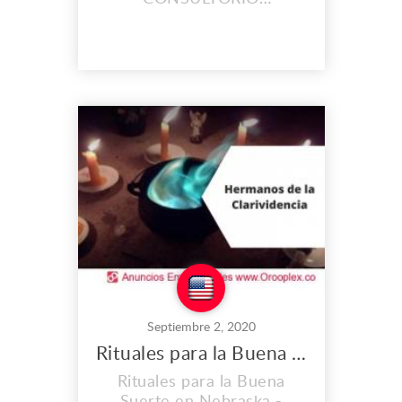
HERMANOS DE LA
CLARIVIDENCIA. Muchas
personas se sienten
cansadas cuando
despiertan en la mañana,
otras sienten dolor de
cabeza cada vez que llegan
a sus hogares o trabajo e
inclusive personas lo
sienten de un día para otro,
una atmósfera pes...
Septiembre 2, 2020
Rituales para la Buena Suerte en Nebraska
Rituales para la Buena
Suerte en Nebraska -