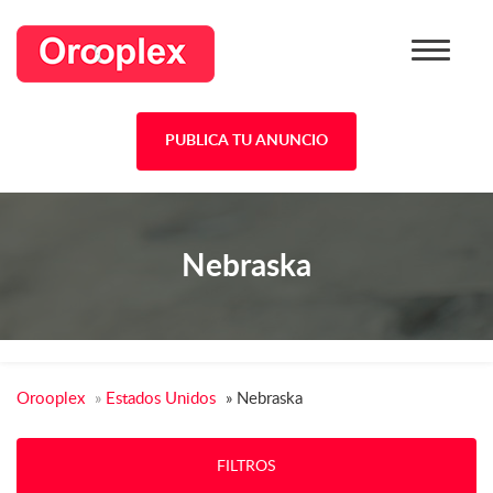
PUBLICA TU ANUNCIO
Nebraska
Orooplex
»
Estados Unidos
»
Nebraska
FILTROS