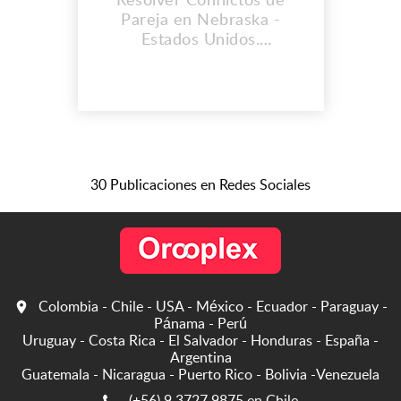
Resolver Conflictos de
Pareja en Nebraska -
Estados Unidos.
CONSULTORIO
HERMANOS DE LA
CLARIVIDENCIA. Muchas
personas se sienten
cansadas cuando
despiertan en la mañana,
otras sienten dolor de
30 Publicaciones en Redes Sociales
cabeza cada vez que llegan
a sus hogares o trabajo e
inclusive personas lo
sienten de un día para otro,
una...
Colombia - Chile - USA - México - Ecuador - Paraguay -
Pánama - Perú
Uruguay - Costa Rica - El Salvador - Honduras - España -
Argentina
Guatemala - Nicaragua - Puerto Rico - Bolivia -Venezuela