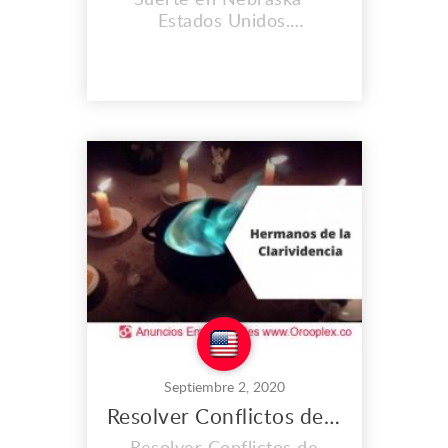
Estados Unidos.
CONSULTORIO
HERMANOS DE LA
CLARIVIDENCIA. Muchas
personas se sienten
cansadas cuando
despiertan en la mañana,
otras sienten dolor de
cabeza cada vez que llegan
a sus hogares o trabajo e
inclusive personas lo
sienten de un día para otro,
una...
Septiembre 2, 2020
Resolver Conflictos de Pareja en Nebraska