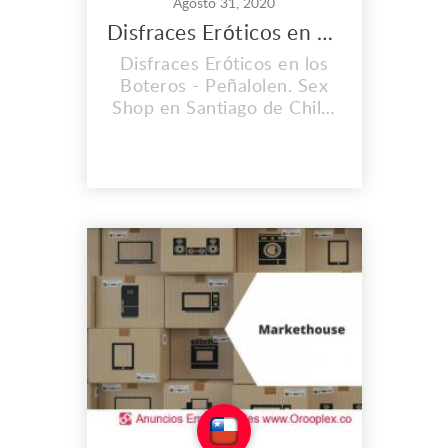
Agosto 31, 2020
Disfraces Eróticos en Peñalolen
Disfraces Eróticos en los
Boteros - Peñalolen. Sex
Shop en Santiago de Chile.
Encuentra los mejores
productos eróticos y
también consigue
exclusividad única en los
juguetes sexuales que
tenemos para ti. Dirección:
Los Boteros 6266
Peñalolen, Santiago RM
Teléfono: (+56) 9 3291
2965 Correo: info@sexsh...