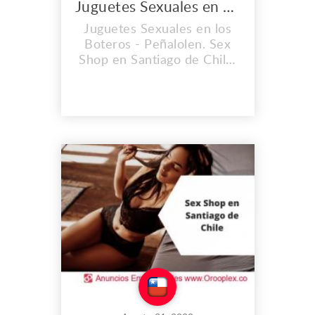
Juguetes Sexuales en Peñalolen
Juguetes Sexuales en los
Boteros - Peñalolen. Sex
Shop en Santiago de Chile.
Encuentra los mejores
productos eróticos y
también consigue
exclusividad única en los
juguetes sexuales que
tenemos para ti. Dirección:
Los Boteros 6266
Peñalolen, Santiago RM
Teléfono: (+56) 9 3291
2965 Correo:
info@sexsho...