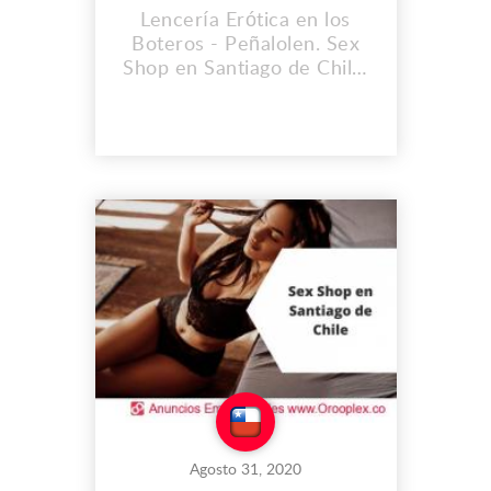
Lencería Erótica en los
Boteros - Peñalolen. Sex
Shop en Santiago de Chile.
Encuentra los mejores
productos eróticos y
también consigue
exclusividad única en los
juguetes sexuales que
tenemos para ti. Dirección:
Los Boteros 6266
Peñalolen, Santiago RM
Teléfono: (+56) 9 3291
2965 Correo:
info@sexshop...
Agosto 31, 2020