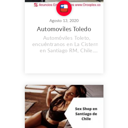
Agosto 13, 2020
Automoviles Toledo
Automóviles Toleto,
encuéntranos en La Cisterna
en Santiago RM, Chile.
Compra y Venta de
Automóviles en Chile.
Dirección: Americo Vespucio
0459, La Cisterna en Santiago
RM Teléfono: (+56)
950114441 (2) 25589388
Correo:
info@automovilestoledo.com
https://automovilestoledo.com/