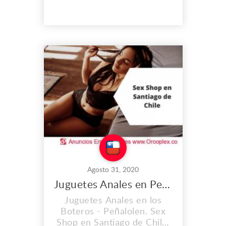
y Venta de Automóviles en
Chile. Dirección: Americo
Vespucio 0459, La Cisterna
en Santiago RM Teléfono:
(+56) 950114441 (2)
25589388 Correo:
info@automovilestoledo.com
www.automovilestoledo.com
Agosto 31, 2020
Juguetes Anales en Peñalolen
Juguetes Anales en los
Boteros - Peñalolen. Sex
Shop en Santiago de Chile.