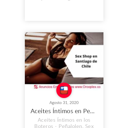
Encuentra los mejores
productos eróticos y
también consigue
exclusividad única en los
juguetes sexuales que
tenemos para ti. Dirección:
Los Boteros 6266
Peñalolen, Santiago RM
Teléfono: (+56) 9 3291
2965 Correo:
info@sexshope...
Agosto 31, 2020
Aceites Íntimos en Peñalolen
Aceites Íntimos en los
Boteros - Peñalolen. Sex