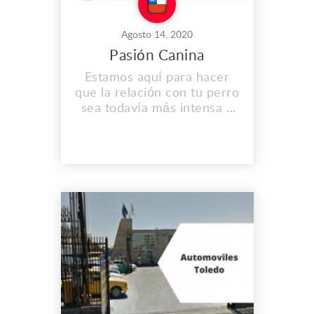
Agosto 14, 2020
Pasión Canina
Estamos aquí para hacer
que la relación con tu perro
sea todavía más intensa y
profunda. Queremos
ayudarte a comprender
mejor a tu perro, su
comportamiento y sus
motivaciones. Dirección:
Santiago de Chile, Chile.
Teléfono: (+56) 989475295
Correo:
vladimirlot@hotmail.com
www.pasioncanina.cl