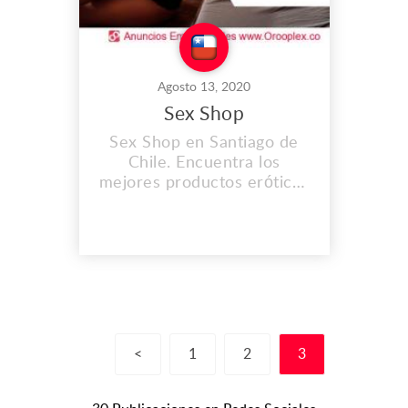
Agosto 13, 2020
Sex Shop
Sex Shop en Santiago de
Chile. Encuentra los
mejores productos eróticos
y también consigue
exclusividad única en los
juguetes sexuales que
tenemos para ti. Dirección:
Los Boteros 6266
Peñalolen, Santiago RM
Teléfono: (+56) 9 3291
2965 Correo:
<
1
2
3
info@sexshope.cl
www.sexshope.cl