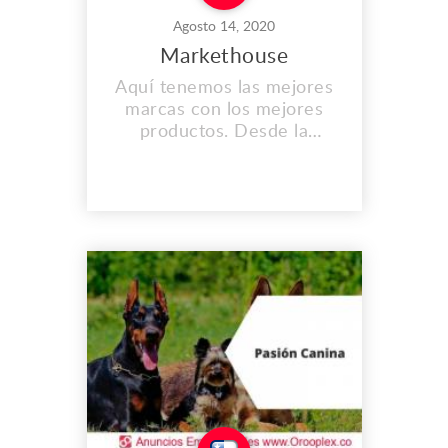
Agosto 14, 2020
Markethouse
Aquí tenemos las mejores
marcas con los mejores
productos. Desde la
comodidad de tu casa con
un solo click en el producto
que queras. Dirección: Sta
Victoria 365, Santiago,
Región Metropolitana,
Chile. Teléfono: (+56)
986389175 Correo:
info@markethouse.com
www.markethouse.cl