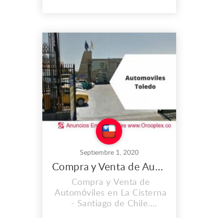
profunda. Queremos
ayudarte a comprender
mejor a tu perro, su
comportamiento y sus
motivaciones. Dirección:
Santiago de Chile, Chile.
Teléfono: (+56) 989475295
Correo: v...
Septiembre 1, 2020
Compra y Venta de Automóviles en La Cisterna
Compra y Venta de
Automóviles en La Cisterna
- Santiago de Chile.
Automóviles Toleto. Compra