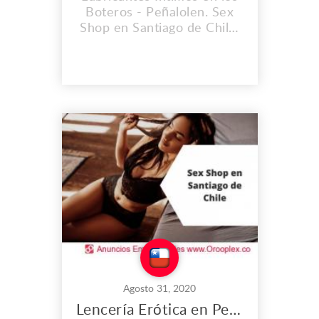
Boteros - Peñalolen. Sex
Shop en Santiago de Chile.
Encuentra los mejores
productos eróticos y
también consigue
exclusividad única en los
juguetes sexuales que
tenemos para ti. Dirección:
Los Boteros 6266
Peñalolen, Santiago RM
Teléfono: (+56) 9 3291
2965 Correo: info@sexs...
Agosto 31, 2020
Lencería Erótica en Peñalolen