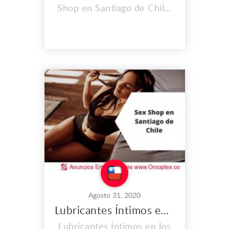
Shop en Santiago de Chile.
Encuentra los mejores
productos eróticos y
también consigue
exclusividad única en los
juguetes sexuales que
tenemos para ti. Dirección:
Los Boteros 6266
Peñalolen, Santiago RM
Teléfono: (+56) 9 3291
2965 Correo:
info@sexshope...
Agosto 31, 2020
Lubricantes Íntimos en Peñalolen
Lubricantes Íntimos en los