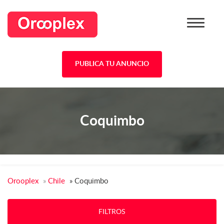
PUBLICA TU ANUNCIO
Coquimbo
Orooplex
»
Chile
»
Coquimbo
FILTROS