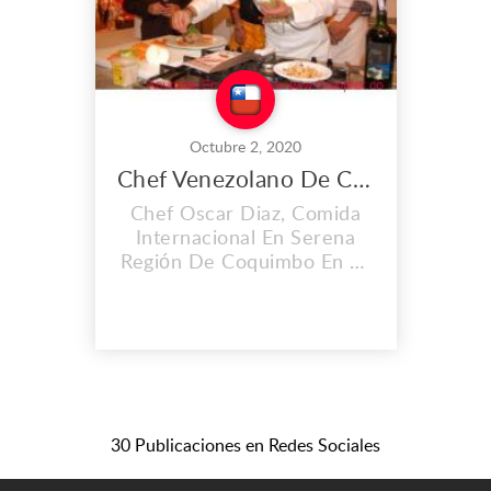
Octubre 2, 2020
Chef Venezolano De Comida Internacional En La Serena
Chef Oscar Diaz, Comida
Internacional En Serena
Región De Coquimbo En La
Costa De Chile. Quien Con
Su Pasión Por La Cocina, Y
Después De La Experiencia
Adquirida A Lo Largo De
Sus Viajes Por El Mundo,
Logra La Mixtura Entre
Culturas Y Llega Con Ese
30 Publicaciones en Redes Sociales
Sabor Auténtico De Su
Cocina. Ofreciendo Comida