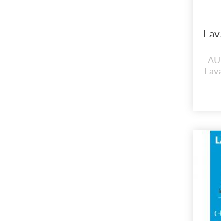
AU
Lava
El 
Cel
S
Aut
Cer
d
A
http