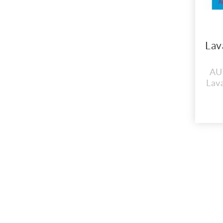
AU
Lava
El 
Cel
S
Aut
Cer
d
http