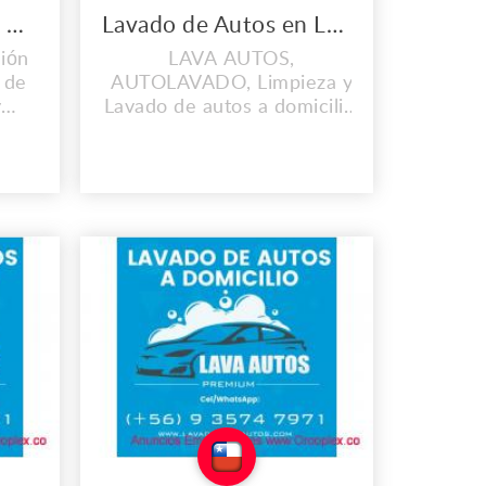
Multiservicios Mis 2 Hijas
Lavado de Autos en La Reina
ión
LAVA AUTOS,
 de
AUTOLAVADO, Limpieza y
y
Lavado de autos a domicilio,
ñas
El mejor Lavadero de Autos
e
en La Reina Cel/WhatsApp:
ión
+56 9 3574 7971
s en
NUESTROS SERVICIOS
+Lavado de Autos a
ión
Domicilio +Sellado
Cerámico +Lavado de Tapiz
de Auto +Simunizado de
ión
Autos +Pulido de Autos
https://lavaderodeautos.com/
...