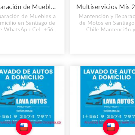
Reparación de Muebles a Domicilio en Santiago de Chile
paración de Muebles a
Mantención y Reparac
micilio en Santiago de
de Motos en Santiago
le WhatsApp Cel: +56 9
Chile Mantención 
513 1361 Reparacion
Reparación de Guada
uebles de cocina en
en Santiago de Chil
madera Reparacion
Mantención y Reparac
muebles de baño en
de Motores Bencinero
madera Reparación
Santiago de Chile
uebles de Biblioteca
Mantención y Reparac
paración de camas en
de Motosierras en
adera Reparación de
Santiago de Chile
Sofas Reparación de
Mantención y Reparac
uebles de Bares en
de Estacionarias
era Reparación de C...
Fumigadores en Santia