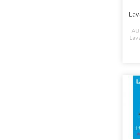
AU
Lava
El 
en
N
Cer
d
A
http