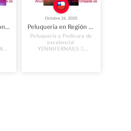
Octubre 26, 2020
Restauración y Personalización de Zapatillas en Chile.
Peluqueria en Región Metropolitana Chile
Peluquería y Pedicura de
s
excelencia!
lto,
YENNIFERNAILS 
hoes
Manicuras  Uñas Acrílicas
 Esmaltado Permanente 
ejas
Pedicuras  Tintes, Cortes
una
y Peinados para cualquier
 que
tipo de ocasión.  Keratina
la
 Alisado  Hidratación
e
Capilar  Pestañas
s
Profesional certificada,
la
para mayor información
ar
+56 9 6237 2551