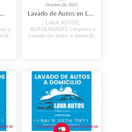
Octubre 26, 2021
Lavado de Autos en Macul
Lavado de Autos en La Florida
LAVA AUTOS,
za y
AUTOLAVADO, Limpieza y
cilio,
Lavado de autos a domicilio,
Autos
El mejor Lavadero de Autos
App:
en La Florida
Cel/WhatsApp: +56 9 3574
IOS
7971 NUESTROS
a
SERVICIOS +Lavado de
o
Autos a Domicilio +Sellado
Tapiz
Cerámico +Lavado de Tapiz
 de
de Auto +Simunizado de
tos
Autos +Pulido de Autos
s.com/
https://lavaderodeautos.com/