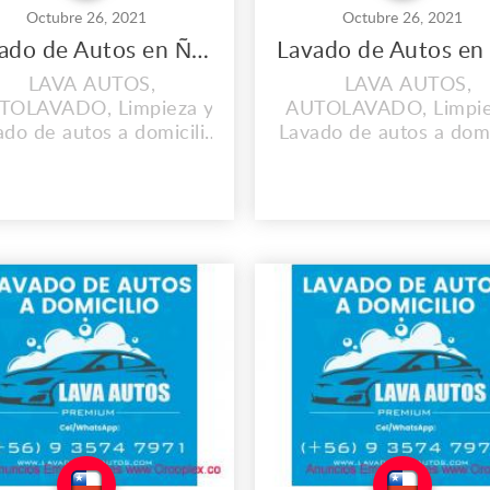
Octubre 26, 2021
Octubre 26, 2021
Lavado de Autos en Ñuñoa
LAVA AUTOS,
LAVA AUTOS,
TOLAVADO, Limpieza y
AUTOLAVADO, Limpie
do de autos a domicilio,
Lavado de autos a domi
mejor Lavadero de Autos
El mejor Lavadero de 
 Ñuñoa Cel/WhatsApp:
en Macul Cel/Whats
+56 9 3574 7971
+56 9 3574 7971
UESTROS SERVICIOS
NUESTROS SERVIC
+Lavado de Autos a
+Lavado de Autos 
Domicilio +Sellado
Domicilio +Sellad
ámico +Lavado de Tapiz
Cerámico +Lavado de 
e Auto +Simunizado de
de Auto +Simunizado
utos +Pulido de Autos
Autos +Pulido de Au
s://lavaderodeautos.com/
https://lavaderodeauto