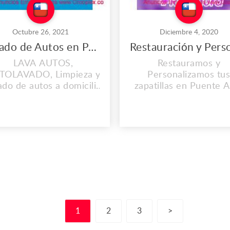
Octubre 26, 2021
Diciembre 4, 2020
Lavado de Autos en Peñalolen
LAVA AUTOS,
Restauramos y
TOLAVADO, Limpieza y
Personalizamos tu
do de autos a domicilio,
zapatillas en Puente A
mejor Lavadero de Autos
CHILE! En new skin s
en Peñalolen
restauramos y
/WhatsApp: +56 9 3574
personalizamos tus vi
7971 NUESTROS
zapatillas y le damos 
ERVICIOS +Lavado de
segunda vida a ese par
os a Domicilio +Sellado
creías ya listo para 
ámico +Lavado de Tapiz
basura! Además d
e Auto +Simunizado de
restaurar tus vieja
Autos +Pulido de
zapatillas, te damos 
s://lavaderodeautos.com/
oportunidad de ayud
socialmente y...
1
2
3
>