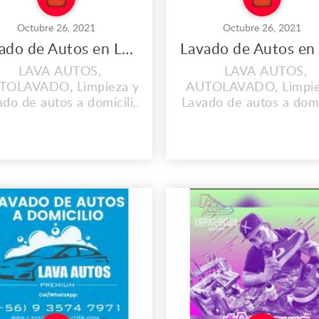
Octubre 26, 2021
Octubre 26, 2021
Lavado de Autos en Las Condes
LAVA AUTOS,
LAVA AUTOS,
TOLAVADO, Limpieza y
AUTOLAVADO, Limpie
do de autos a domicilio,
Lavado de autos a domi
mejor Lavadero de Autos
El mejor Lavadero de 
en Las Condes
en Providencia
/WhatsApp: +56 9 3574
Cel/WhatsApp: +56 9
7971 NUESTROS
7971 NUESTROS
ERVICIOS +Lavado de
SERVICIOS +Lavado
os a Domicilio +Sellado
Autos a Domicilio +Se
ámico +Lavado de Tapiz
Cerámico +Lavado de 
e Auto +Simunizado de
de Auto +Simunizado
utos +Pulido de Autos
Autos +Pulido de Au
s://lavaderodeautos.com/
https://lavaderodeauto