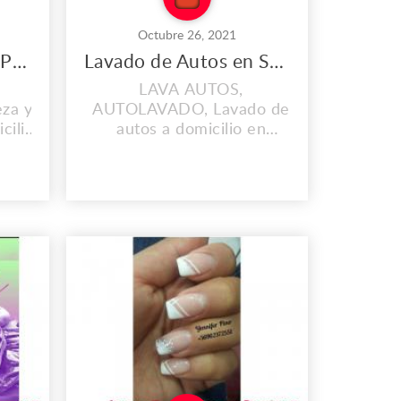
Octubre 26, 2021
Lavado de Autos en Providencia
Lavado de Autos en Santiago Centro
LAVA AUTOS,
za y
AUTOLAVADO, Lavado de
cilio,
autos a domicilio en
Autos
Santiago Centro
Cel/WhatsApp: +56 9 3574
 3574
7971 NUESTROS
SERVICIOS +Lavado de
 de
Autos a Domicilio +Sellado
llado
Cerámico +Lavado de Tapiz
Tapiz
de Auto +Simunizado de
 de
Autos +Pulido de
tos
https://lavaderodeautos.com/
s.com/