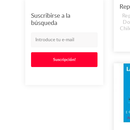
Suscribirse a la
Re
Do
búsqueda
Chi
6
m
Suscripción!
m
Re
m
m
Mad