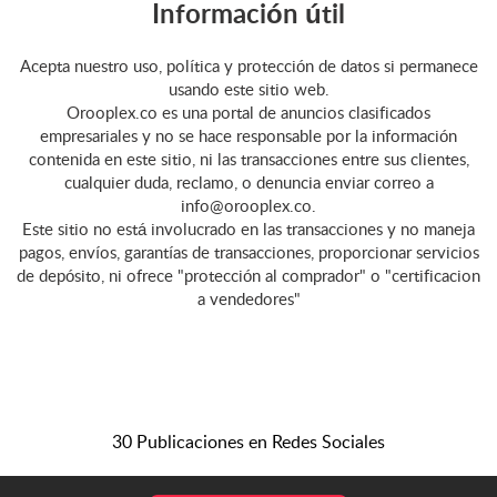
Información útil
madera Reparación de
Sofas Reparación de
Acepta nuestro uso, política y protección de datos si permanece
muebles de Bares en
usando este sitio web.
Madera Reparación de C...
Orooplex.co es una portal de anuncios clasificados
empresariales y no se hace responsable por la información
contenida en este sitio, ni las transacciones entre sus clientes,
cualquier duda, reclamo, o denuncia enviar correo a
info@orooplex.co.
Este sitio no está involucrado en las transacciones y no maneja
pagos, envíos, garantías de transacciones, proporcionar servicios
de depósito, ni ofrece "protección al comprador" o "certificacion
a vendedores"
30 Publicaciones en Redes Sociales