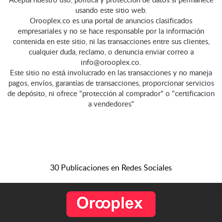
Acepta nuestro uso, política y protección de datos si permanece
muebles de Bares en
usando este sitio web.
Madera Reparación de C...
Orooplex.co es una portal de anuncios clasificados
empresariales y no se hace responsable por la información
contenida en este sitio, ni las transacciones entre sus clientes,
cualquier duda, reclamo, o denuncia enviar correo a
info@orooplex.co.
Este sitio no está involucrado en las transacciones y no maneja
pagos, envíos, garantías de transacciones, proporcionar servicios
de depósito, ni ofrece "protección al comprador" o "certificacion
a vendedores"
30 Publicaciones en Redes Sociales