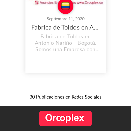
Septiembre 11, 2020
Fabrica de Toldos en Antonio Nariño
Fabrica de Toldos en
Antonio Nariño - Bogotá.
Somos una Empresa con
Experiencia; Ofrecemos
Calidad y Garantía en todos
Nuestros Productos y
Servicios. Dirección: Cl. 1b
#29b-39, Bogotá -
Colombia Teléfono: (+57)
3103451726 Correo:
30 Publicaciones en Redes Sociales
parasolesdeluxe@gmail.com
www.parasolesdeluxe.com