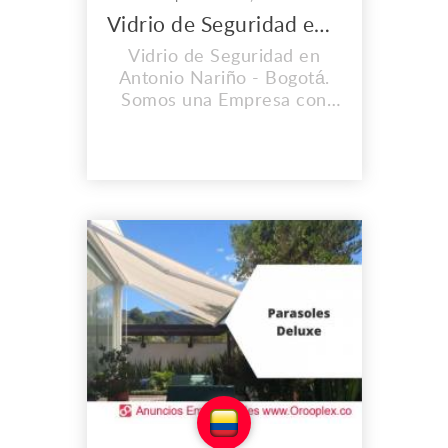
Vidrio de Seguridad en Antonio Nariño
Vidrio de Seguridad en
Antonio Nariño - Bogotá.
Somos una Empresa con
Experiencia; Ofrecemos
Calidad y Garantía en todos
Nuestros Productos y
Servicios. Dirección: Cl. 1b
#29b-39, Bogotá -
Colombia Teléfono: (+57)
3103451726 Correo:
parasolesdeluxe@gmail.com
www.parasolesdeluxe.com