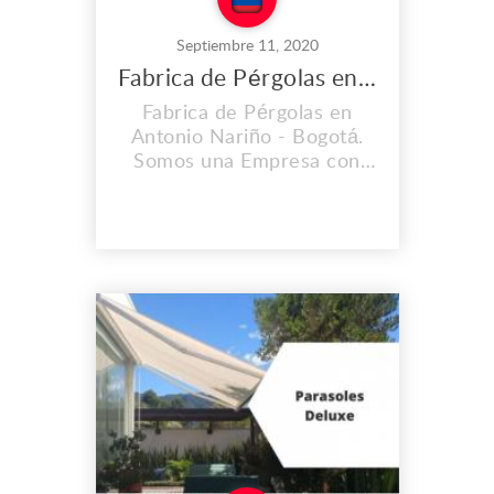
Septiembre 11, 2020
Fabrica de Pérgolas en Antonio Nariño
Fabrica de Pérgolas en
Antonio Nariño - Bogotá.
Somos una Empresa con
Experiencia; Ofrecemos
Calidad y Garantía en todos
Nuestros Productos y
Servicios. Dirección: Cl. 1b
#29b-39, Bogotá -
Colombia Teléfono: (+57)
3103451726 Correo:
parasolesdeluxe@gmail.com
www.parasolesdeluxe.com