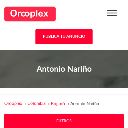
PUBLICA TU ANUNCIO
Antonio Nariño
Orooplex
»
Colombia
»
Bogotá
»
Antonio Nariño
FILTROS