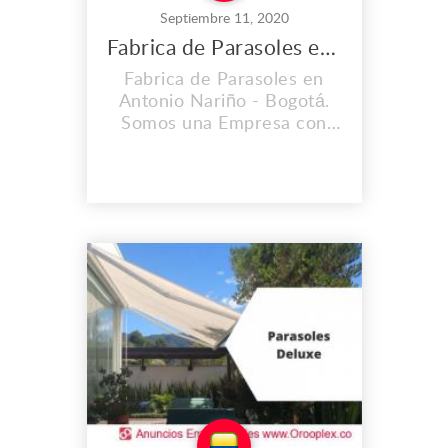
Septiembre 11, 2020
Fabrica de Parasoles en Antonio Nariño
Fabrica de Parasoles en
Antonio Nariño - Bogotá.
Somos una Empresa con
Experiencia; Ofrecemos
Calidad y Garantía en todos
Nuestros Productos y
Servicios. Dirección: Cl. 1b
#29b-39, Bogotá -
Colombia Teléfono: (+57)
3103451726 Correo:
parasolesdeluxe@gmail.com
www.parasolesdeluxe.com