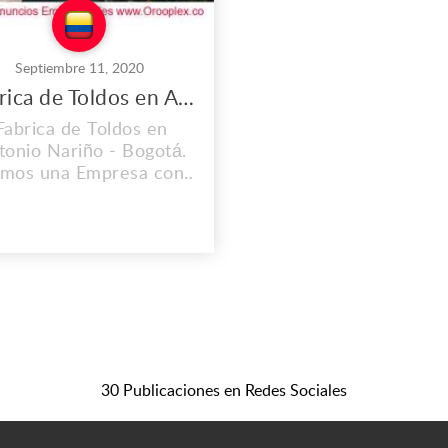
Septiembre 11, 2020
Fabrica de Toldos en Antonio Nariño
Fabrica de Toldos en
tonio Nariño - Bogotá.
mos una Empresa con
periencia; Ofrecemos
dad y Garantía en todos
uestros Productos y
vicios. Dirección: Cl. 1b
#29b-39, Bogotá -
lombia Teléfono: (+57)
3103451726 Correo:
asolesdeluxe@gmail.com
.parasolesdeluxe.com
30 Publicaciones en Redes Sociales