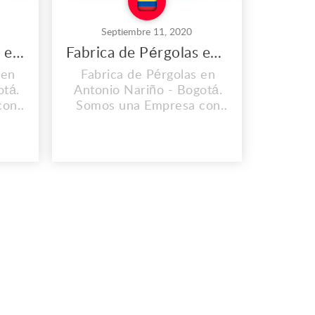
Septiembre 11, 2020
Fabrica de Parasoles en Antonio Nariño
Fabrica de Pérgolas en Antonio Nariño
 en
Fabrica de Pérgolas en
otá.
Antonio Nariño - Bogotá.
con
Somos una Empresa con
mos
Experiencia; Ofrecemos
todos
Calidad y Garantía en todos
 y
Nuestros Productos y
l. 1b
Servicios. Dirección: Cl. 1b
#29b-39, Bogotá -
+57)
Colombia Teléfono: (+57)
:
3103451726 Correo:
l.com
parasolesdeluxe@gmail.com
.com
www.parasolesdeluxe.com