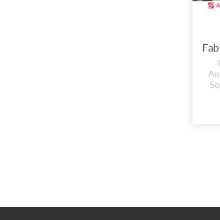
An
So
Ex
Cali
N
Ser
Co
par
www