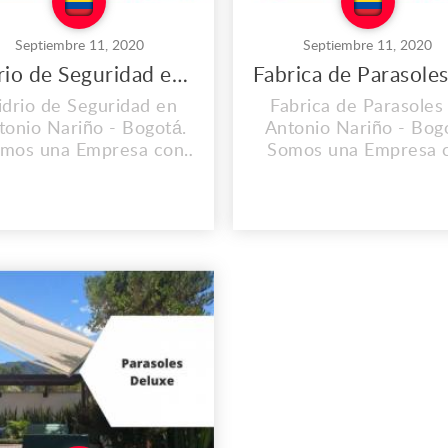
Septiembre 11, 2020
Septiembre 11, 2020
Vidrio de Seguridad en Antonio Nariño
idrio de Seguridad en
Fabrica de Parasoles
tonio Nariño - Bogotá.
Antonio Nariño - Bog
mos una Empresa con
Somos una Empresa 
periencia; Ofrecemos
Experiencia; Ofrece
dad y Garantía en todos
Calidad y Garantía en 
uestros Productos y
Nuestros Productos
vicios. Dirección: Cl. 1b
Servicios. Dirección: C
#29b-39, Bogotá -
#29b-39, Bogotá -
lombia Teléfono: (+57)
Colombia Teléfono: (
3103451726 Correo:
3103451726 Correo
asolesdeluxe@gmail.com
parasolesdeluxe@gmai
.parasolesdeluxe.com
www.parasolesdeluxe