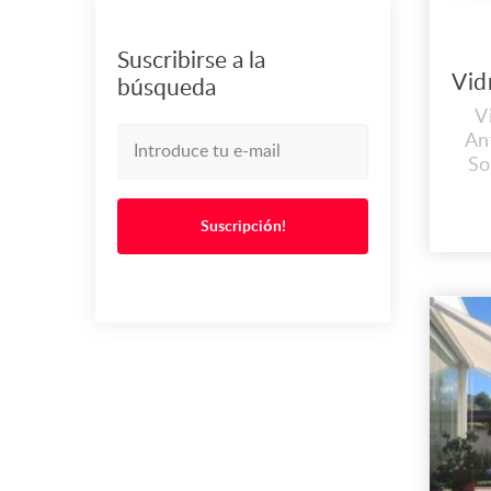
Suscribirse a la
búsqueda
V
An
So
Ex
Cali
Suscripción!
N
Ser
Co
par
www