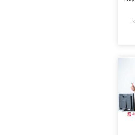
Es
C
CO
MA
En 
inst
cad
n
Co
i