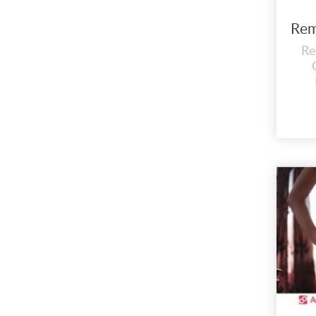
Re
Emp
el
proy
r
c
m
po
en 