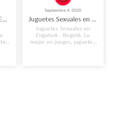
Septiembre 4, 2020
Juguetes Anales en Engativá
Juguetes Sexuales en Engativá
n
Juguetes Sexuales en
Lo
Engativá - Bogotá. Lo
etes
mejor en juegos, juguetes
tos
y todo tipo de productos
lo
eróticos y sensuales lo
consigues en
co,
www.todosexyoutlet.co,
y
atrévete a usarlos y
 con
sorprende a tu pareja con
para
lo mejor que tenemos para
#82-
ti. Dirección: Ak. 15 ##82-
a.
22, Bogotá, Colombia.
Centro Comercial
Zipacen...