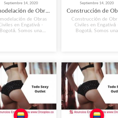
Septiembre 14, 2020
Septiembre 14, 2020
Remodelación de Obras Civiles en Engativá
modelación de Obras
Construcción de Obr
Civiles en Engativá -
Civiles en Engativá 
Bogotá. Somos una
Bogotá. Somos un
resa con diez años en
Empresa con diez año
 mercado con una gran
el mercado con una g
ección en el área de la
proyección en el área 
construcción y
construcción y
emodelación de obras
remodelación de obr
civiles, tanto de
civiles, tanto de
onstrucción como de
construcción como 
antenimiento, ya que
mantenimiento, ya q
seemos la experiencia
poseemos la experien
diferentes áreas como
en diferentes áreas 
la instalación...
la instalación...