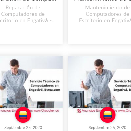
Reparación de
Mantenimiento de
Computadores de
Computadores de
critorio en Engativá -
Escritorio en Engativ
olombia. CONTAMOS
Colombia. CONTAM
N UNA EXPERIENCIA
CON UNA EXPERIEN
YOR A LOS 2O AÑOS.
MAYOR A LOS 2O AÑ
el lugar de trabajo que
En el lugar de trabajo
es propio llevamos
es propio llevamos
alados desde el 2008, y
instalados desde el 200
a día vamos mejorando
cada día vamos mejor
uestras instalaciones,
nuestras instalacione
ntamos con personal
Contamos con person
calificado y lo mas
calificado y lo mas
mportante con calid...
importante con ca..
Septiembre 25, 2020
Septiembre 25, 2020