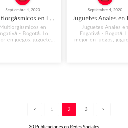
Septiembre 4, 2020
Septiembre 4, 2020
Multiorgásmicos en Engativá
Multiorgásmicos en
Juguetes Anales e
ngativá - Bogotá. Lo
Engativá - Bogotá. 
or en juegos, juguetes
mejor en juegos, jugu
todo tipo de productos
y todo tipo de produc
róticos y sensuales lo
eróticos y sensuales 
consigues en
consigues en
w.todosexyoutlet.co,
www.todosexyoutlet.
atrévete a usarlos y
atrévete a usarlos 
prende a tu pareja con
sorprende a tu pareja
mejor que tenemos para
lo mejor que tenemos 
 Dirección: Ak. 15 ##82-
ti. Dirección: Ak. 15 #
2, Bogotá, Colombia.
22, Bogotá, Colombi
Centro Comercial
Centro Comercial
Zipacentr...
Zipacentr...
<
1
2
3
>
30 Publicaciones en Redes Sociales