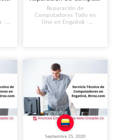
Reparación de
Computadores Todo en
á -
Uno en Engativá -
OS
Colombia. CONTAMOS
CIA
CON UNA EXPERIENCIA
OS.
MAYOR A LOS 2O AÑOS.
 que
En el lugar de trabajo que
es propio llevamos
8, y
instalados desde el 2008, y
ando
cada día vamos mejorando
s,
nuestras instalaciones,
al
Contamos con personal
calificado y lo mas
.
importante con calidad...
Septiembre 25, 2020