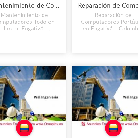
Mantenimiento de Computadores Todo en Uno en Engativá
Mantenimiento de
Reparación de
omputadores Todo en
Computadores Portáti
Uno en Engativá -
en Engativá - Colomb
olombia. CONTAMOS
CONTAMOS CON U
N UNA EXPERIENCIA
EXPERIENCIA MAYO
YOR A LOS 2O AÑOS.
LOS 2O AÑOS. En el l
el lugar de trabajo que
de trabajo que es pro
es propio llevamos
llevamos instalados d
alados desde el 2008, y
el 2008, y cada día v
a día vamos mejorando
mejorando nuestra
uestras instalaciones,
instalaciones, Conta
ntamos con personal
con personal calificado
calificado y lo mas
mas importante co
mportante con cali...
calidad ...