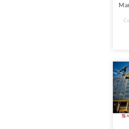
C
C
CO
MA
En 
inst
cad
n
Co
i