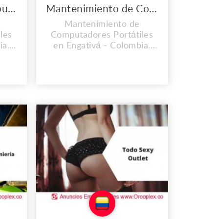
Reparación de Computadores Portátiles en Engativá
Mantenimiento de Computadores Portátiles en Engativá
Mantenimiento de
les
Computadores Portátiles
ia.
en Engativá - Colombia.
NA
CONTAMOS CON UNA
R A
EXPERIENCIA MAYOR A
ugar
LOS 2O AÑOS. En el lugar
pio
de trabajo que es propio
esde
llevamos instalados desde
amos
el 2008, y cada día vamos
s
mejorando nuestras
mos
instalaciones, Contamos
 y lo
con personal calificado y lo
n
mas importante con calid...