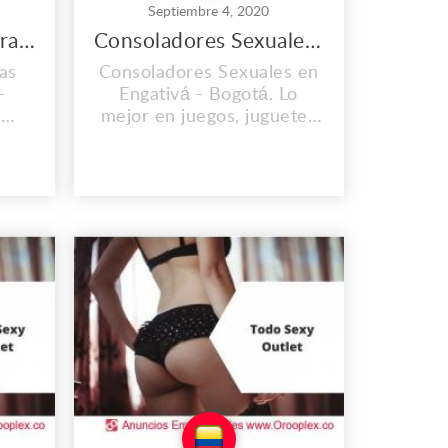
Septiembre 4, 2020
Construcción de Obras Civiles en Engativá
Consoladores Sexuales en Engativá
as
Consoladores Sexuales en
-
Engativá - Bogotá. Lo
a
mejor en juegos, juguetes
s en
y todo tipo de productos
ran
eróticos y sensuales lo
de la
consigues en
www.todosexyoutlet.co,
as
atrévete a usarlos y
sorprende a tu pareja con
de
lo mejor que tenemos para
ue
ti. Dirección: Ak. 15 ##82-
cia
22, Bogotá, Colombia.
como
Centro Comercial Zip...