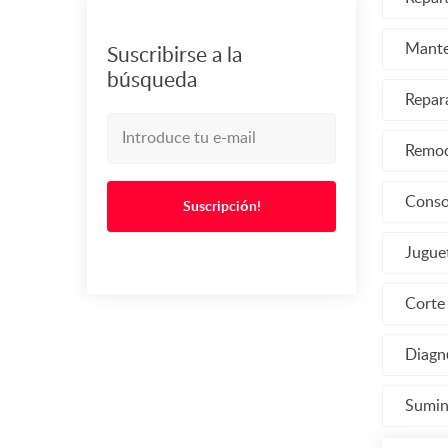
Mante
Suscribirse a la
búsqueda
Repar
Remod
Conso
Suscripción!
Jugue
Corte
Diagnó
Sumin