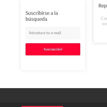
Suscribirse a la
Co
búsqueda
en
C
EX
LOS
de
Suscripción!
lle
el 
in
con 