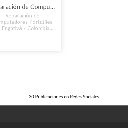
Reparación de Computadores Portátiles en Engativá
Reparación de
mputadores Portátiles
 Engativá - Colombia.
ONTAMOS CON UNA
PERIENCIA MAYOR A
 2O AÑOS. En el lugar
 trabajo que es propio
vamos instalados desde
2008, y cada día vamos
mejorando nuestras
stalaciones, Contamos
personal calificado y lo
mas importante con
30 Publicaciones en Redes Sociales
calidad ...