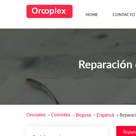
HOME
CONTACTO
Reparación 
Orooplex
»
Colombia
»
Bogotá
»
Engativá
»
Reparac
Repar