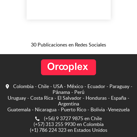
CONTAMOS CON UNA
EXPERIENCIA MAYOR A
LOS 2O AÑOS. En el lugar
de trabajo que es propio
llevamos instalados desde
el 2008, y cada día vamos
mejorando nuestras
30 Publicaciones en Redes Sociales
instalaciones, Contamos
con personal calificado y lo
mas importante con calidad
...
Colombia - Chile - USA - México - Ecuador - Paraguay -
Pánama - Perú
Uruguay - Costa Rica - El Salvador - Honduras - España -
Argentina
Guatemala - Nicaragua - Puerto Rico - Bolivia -Venezuela
(+56) 9 3727 9875 en Chile
(+57) 313 255 9930 en Colombia
(+1) 786 224 323 en Estados Unidos