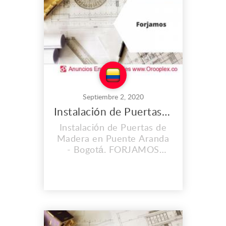
obras editoriales,
periódicos, libros, revistas.
Brindamos el proceso
com...
Septiembre 2, 2020
Instalación de Puertas de Madera en Puente Aranda
Instalación de Puertas de
Madera en Puente Aranda
- Bogotá. FORJAMOS
SOLUCIONES INTEGRALES
S.A.S brinda los servicios
más exclusivos y eficientes
en la ejecución de sus
proyectos, contando con
personal capacitado y altos