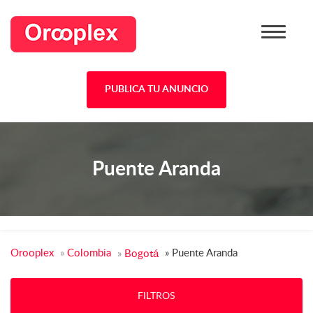
PUBLICA TU ANUNCIO
Puente Aranda
Orooplex
»
Colombia
»
Puente Aranda
»
Bogotá
FILTROS