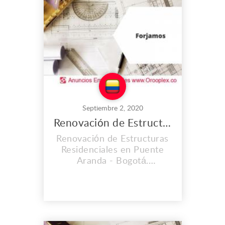
estándares de calidad en su
materia prima. Dirección:
Calle 22 #3f-25 Fusagásug...
Septiembre 2, 2020
Renovación de Estructuras Residenciales en Puente Aranda
Renovación de Estructuras
Residenciales en Puente
Aranda - Bogotá.
FORJAMOS SOLUCIONES
INTEGRALES S.A.S brinda
los servicios más exclusivos
y eficientes en la ejecución
de sus proyectos, contando