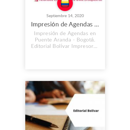
Septiembre 14, 2020
Impresión de Agendas en Puente Aranda
Impresión de Agendas en
Puente Aranda - Bogotá.
Editorial Bolívar Impresores
S.A.S. es una empresa con
una trayectoria de 60 años
en el mercado. Hemos
contribuido
satisfactoriamente y con
óptima calidad al
lanzamiento de importantes
obras editoriales,
periódicos, libros, revistas.
Brindamos el proce...