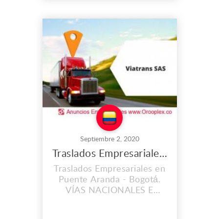
y eficientes en la ejecución
de sus proyectos, contando
con personal capacitado y
altos estándares de calidad
en su materia prima.
Dirección: Calle 22 #3f-25
Fu...
Septiembre 2, 2020
Traslados Empresariales en Puente Aranda
Traslados Empresariales en
Puente Aranda - Bogotá.
VÍAS NACIONALES E
INTERNACIONALES S.A.S
Nuestra empresa Vías