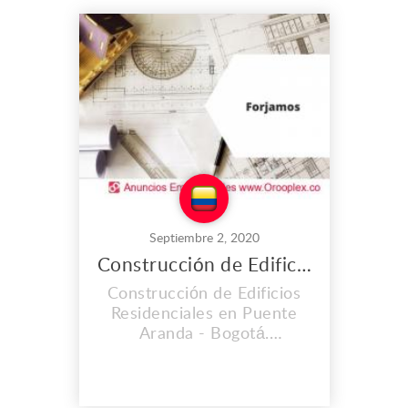
y eficientes en la ejecución
de sus proyectos, contando
con personal capacitado y
altos estándares de calidad
en su materia prima.
Dirección: Calle 22 #3f...
Septiembre 2, 2020
Construcción de Edificios Residenciales en Puente Aranda
Construcción de Edificios
Residenciales en Puente
Aranda - Bogotá.
FORJAMOS SOLUCIONES
INTEGRALES S.A.S brinda
los servicios más exclusivos