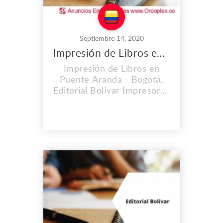
Septiembre 14, 2020
Impresión de Libros en Puente Aranda
Impresión de Libros en
Puente Aranda - Bogotá.
Editorial Bolívar Impresores
S.A.S. es una empresa con
una trayectoria de 60 años
en el mercado. Hemos
contribuido
satisfactoriamente y con
óptima calidad al
lanzamiento de importantes
obras editoriales,
periódicos, libros, revistas.
Brindamos el proces...