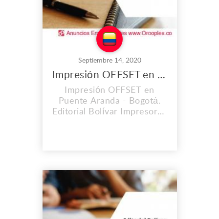
Septiembre 14, 2020
Impresión OFFSET en Puente Aranda
Impresión OFFSET en
Puente Aranda - Bogotá.
Editorial Bolívar Impresores
S.A.S. es una empresa con
una trayectoria de 60 años
en el mercado. Hemos
contribuido
satisfactoriamente y con
óptima calidad al
lanzamiento de importantes
obras editoriales,
periódicos, libros, revistas.