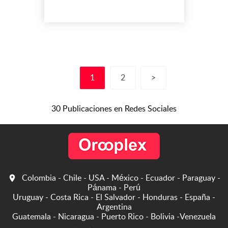
Nuestra empresa Vías
Nacionales e
Internacionales S.A.S
identificada con NIT:
830.082.247.4, constituida y
habilitada en el año 2001.
Estamos autorizados para
1
2
>
prestar el servicio de
transporte de carga en
todo el territorio ...
30 Publicaciones en Redes Sociales
Colombia - Chile - USA - México - Ecuador - Paraguay -
Pánama - Perú
Uruguay - Costa Rica - El Salvador - Honduras - España -
Argentina
Guatemala - Nicaragua - Puerto Rico - Bolivia -Venezuela