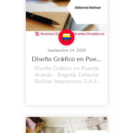
periódicos, libros, revistas.
Brindamos el proceso c...
Septiembre 14, 2020
Diseño Gráfico en Puente Aranda
Diseño Gráfico en Puente
Aranda - Bogotá. Editorial
Bolívar Impresores S.A.S.
es una empresa con una
trayectoria de 60 años en
el mercado. Hemos
contribuido
satisfactoriamente y con
óptima calidad al
lanzamiento de importantes