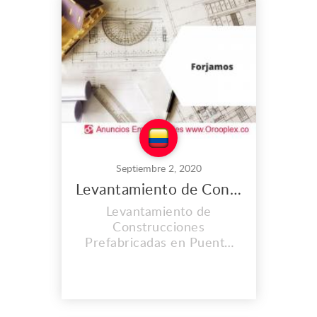
con personal capacitado y
altos estándares de calidad
en su materia prima.
Dirección: Calle 22 #3f-25
Fu...
Septiembre 2, 2020
Levantamiento de Construcciones Prefabricadas en Puente Aranda
Levantamiento de
Construcciones
Prefabricadas en Puente
Aranda - Bogotá.
FORJAMOS SOLUCIONES
INTEGRALES S.A.S brinda
los servicios más exclusivos