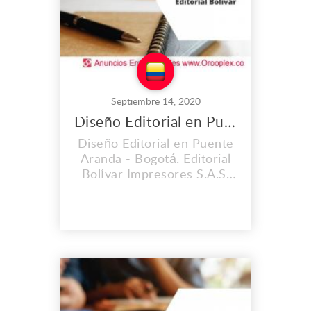
Brindamos el proceso c...
Septiembre 14, 2020
Diseño Editorial en Puente Aranda
Diseño Editorial en Puente
Aranda - Bogotá. Editorial
Bolívar Impresores S.A.S.
es una empresa con una
trayectoria de 60 años en
el mercado. Hemos
contribuido
satisfactoriamente y con
óptima calidad al
lanzamiento de importantes
obras editoriales,