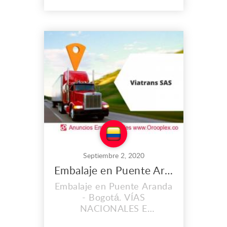
Nacionales e
Internacionales S.A.S
identificada con NIT:
830.082.247.4, constituida y
habilitada en el año 2001.
Estamos autorizados para
prestar el servicio de
transporte de carga en
todo...
Septiembre 2, 2020
Embalaje en Puente Aranda
Embalaje en Puente Aranda
- Bogotá. VÍAS
NACIONALES E
INTERNACIONALES S.A.S