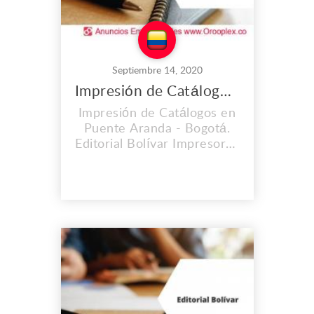
Septiembre 14, 2020
Impresión de Catálogos en Puente Aranda
Impresión de Catálogos en
Puente Aranda - Bogotá.
Editorial Bolívar Impresores
S.A.S. es una empresa con
una trayectoria de 60 años
en el mercado. Hemos
contribuido
satisfactoriamente y con
óptima calidad al
lanzamiento de importantes
obras editoriales,
periódicos, libros, revistas.
Brindamos el pro...