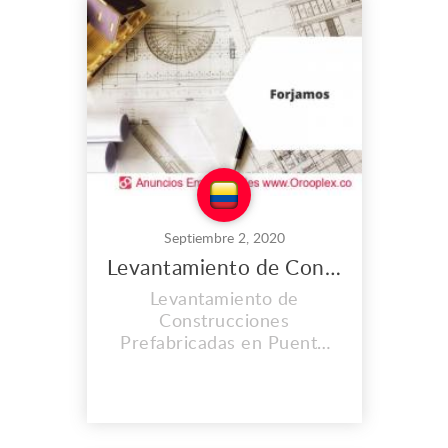
con personal capacitado y
altos estándares de calidad
en su materia prima.
Dirección: Calle 22 #3f-25
Fu...
Septiembre 2, 2020
Levantamiento de Construcciones Prefabricadas en Puente Aranda
Levantamiento de
Construcciones
Prefabricadas en Puente
Aranda - Bogotá.
FORJAMOS SOLUCIONES
INTEGRALES S.A.S brinda
los servicios más exclusivos