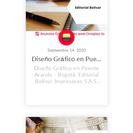
periódicos, libros, revistas.
Brindamos el proceso c...
Septiembre 14, 2020
Diseño Gráfico en Puente Aranda
Diseño Gráfico en Puente
Aranda - Bogotá. Editorial
Bolívar Impresores S.A.S.
es una empresa con una
trayectoria de 60 años en
el mercado. Hemos
contribuido
satisfactoriamente y con
óptima calidad al
lanzamiento de importantes