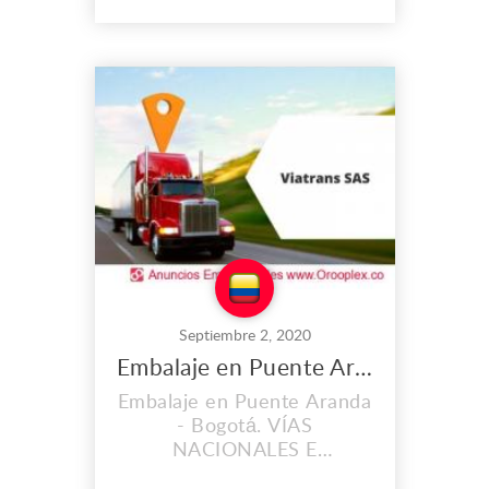
Nacionales e
Internacionales S.A.S
identificada con NIT:
830.082.247.4, constituida y
habilitada en el año 2001.
Estamos autorizados para
prestar el servicio de
transporte de carga en
todo...
Septiembre 2, 2020
Embalaje en Puente Aranda
Embalaje en Puente Aranda
- Bogotá. VÍAS
NACIONALES E
INTERNACIONALES S.A.S