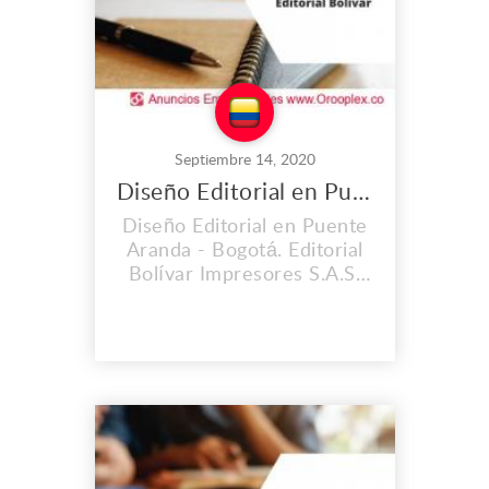
Brindamos el proceso c...
Septiembre 14, 2020
Diseño Editorial en Puente Aranda
Diseño Editorial en Puente
Aranda - Bogotá. Editorial
Bolívar Impresores S.A.S.
es una empresa con una
trayectoria de 60 años en
el mercado. Hemos
contribuido
satisfactoriamente y con
óptima calidad al
lanzamiento de importantes
obras editoriales,