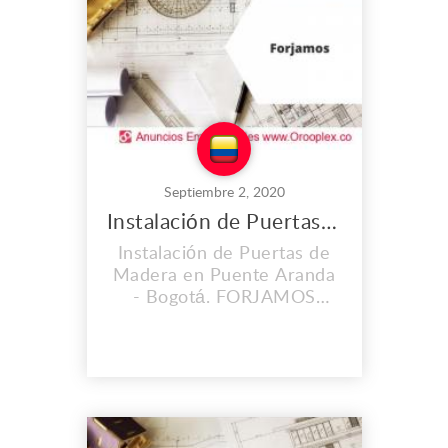
obras editoriales,
periódicos, libros, revistas.
Brindamos el proceso
com...
Septiembre 2, 2020
Instalación de Puertas de Madera en Puente Aranda
Instalación de Puertas de
Madera en Puente Aranda
- Bogotá. FORJAMOS
SOLUCIONES INTEGRALES
S.A.S brinda los servicios
más exclusivos y eficientes
en la ejecución de sus
proyectos, contando con
personal capacitado y altos