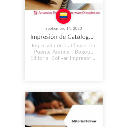
Septiembre 14, 2020
Impresión de Catálogos en Puente Aranda
Impresión de Catálogos en
Puente Aranda - Bogotá.
Editorial Bolívar Impresores
S.A.S. es una empresa con
una trayectoria de 60 años
en el mercado. Hemos
contribuido
satisfactoriamente y con
óptima calidad al
lanzamiento de importantes
obras editoriales,
periódicos, libros, revistas.
Brindamos el pro...