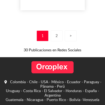
Nuestra empresa Vías
Nacionales e
Internacionales S.A.S
identificada con NIT:
830.082.247.4, constituida y
habilitada en el año 2001.
Estamos autorizados para
1
2
>
prestar el servicio de
transporte de carga en
todo el territorio ...
30 Publicaciones en Redes Sociales
Colombia - Chile - USA - México - Ecuador - Paraguay -
Pánama - Perú
Uruguay - Costa Rica - El Salvador - Honduras - España -
Argentina
Guatemala - Nicaragua - Puerto Rico - Bolivia -Venezuela