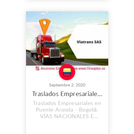
y eficientes en la ejecución
de sus proyectos, contando
con personal capacitado y
altos estándares de calidad
en su materia prima.
Dirección: Calle 22 #3f-25
Fu...
Septiembre 2, 2020
Traslados Empresariales en Puente Aranda
Traslados Empresariales en
Puente Aranda - Bogotá.
VÍAS NACIONALES E
INTERNACIONALES S.A.S
Nuestra empresa Vías