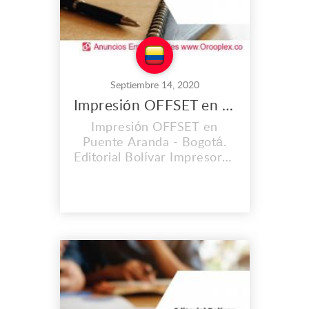
Septiembre 14, 2020
Impresión OFFSET en Puente Aranda
Impresión OFFSET en
Puente Aranda - Bogotá.
Editorial Bolívar Impresores
S.A.S. es una empresa con
una trayectoria de 60 años
en el mercado. Hemos
contribuido
satisfactoriamente y con
óptima calidad al
lanzamiento de importantes
obras editoriales,
periódicos, libros, revistas.