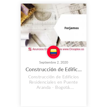
y eficientes en la ejecución
de sus proyectos, contando
con personal capacitado y
altos estándares de calidad
en su materia prima.
Dirección: Calle 22 #3f...
Septiembre 2, 2020
Construcción de Edificios Residenciales en Puente Aranda
Construcción de Edificios
Residenciales en Puente
Aranda - Bogotá.
FORJAMOS SOLUCIONES
INTEGRALES S.A.S brinda
los servicios más exclusivos