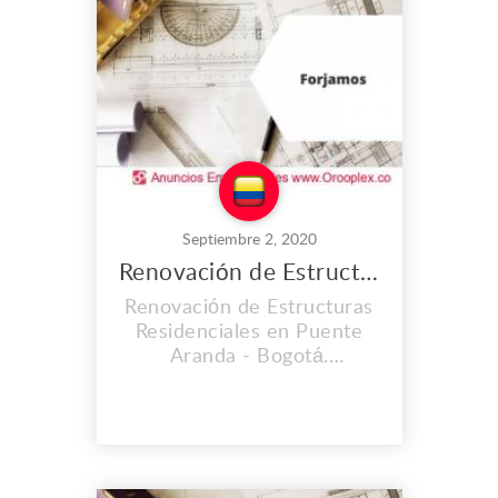
estándares de calidad en su
materia prima. Dirección:
Calle 22 #3f-25 Fusagásug...
Septiembre 2, 2020
Renovación de Estructuras Residenciales en Puente Aranda
Renovación de Estructuras
Residenciales en Puente
Aranda - Bogotá.
FORJAMOS SOLUCIONES
INTEGRALES S.A.S brinda
los servicios más exclusivos
y eficientes en la ejecución
de sus proyectos, contando