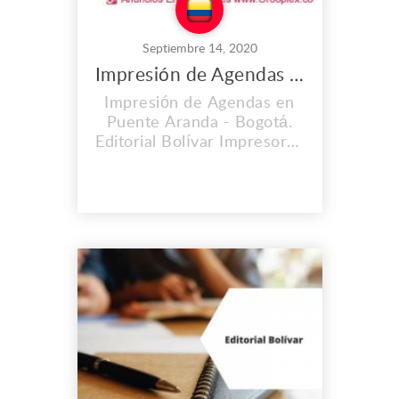
Septiembre 14, 2020
Impresión de Agendas en Puente Aranda
Impresión de Agendas en
Puente Aranda - Bogotá.
Editorial Bolívar Impresores
S.A.S. es una empresa con
una trayectoria de 60 años
en el mercado. Hemos
contribuido
satisfactoriamente y con
óptima calidad al
lanzamiento de importantes
obras editoriales,
periódicos, libros, revistas.
Brindamos el proce...