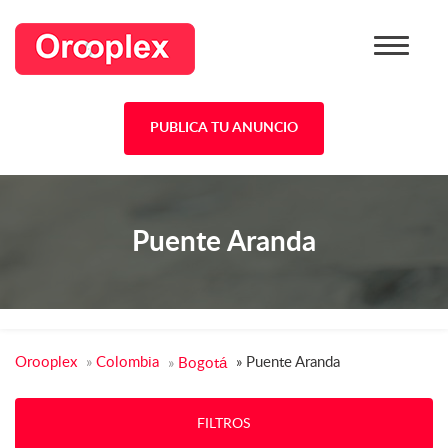
PUBLICA TU ANUNCIO
Puente Aranda
Orooplex
»
Colombia
»
Puente Aranda
»
Bogotá
FILTROS