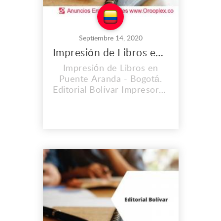
Septiembre 14, 2020
Impresión de Libros en Puente Aranda
Impresión de Libros en
Puente Aranda - Bogotá.
Editorial Bolívar Impresores
S.A.S. es una empresa con
una trayectoria de 60 años
en el mercado. Hemos
contribuido
satisfactoriamente y con
óptima calidad al
lanzamiento de importantes
obras editoriales,
periódicos, libros, revistas.
Brindamos el proces...