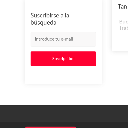
Suscribirse a la
Buc
búsqueda
Tra
in
una
nue
Suscripción!
nor
v
tec
com
Op