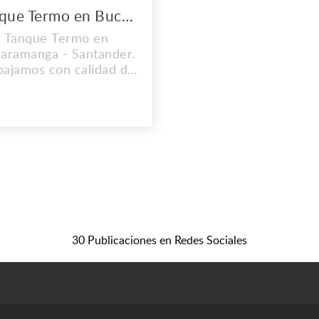
Tanque Termo en Bucaramanga
Tanque Termo en
aramanga - Santander.
bajamos con calidad de
los mejores aceros
oxidables, ofreciendo
 excelente garantía en
stros productos con las
mas establecidas. A su
ez innovando con la
nología, para la ventaja
petitiva del mercado,
timizado los procesos
de manufactur...
30 Publicaciones en Redes Sociales