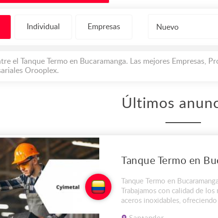
Individual
Empresas
Nuevo
tre el Tanque Termo en Bucaramanga. Las mejores Empresas, Pro
ariales Orooplex.
Últimos anunc
Tanque Termo en Bucaramanga 
Trabajamos con calidad de los
aceros inoxidables, ofreciendo
excelente garantía en nuestro