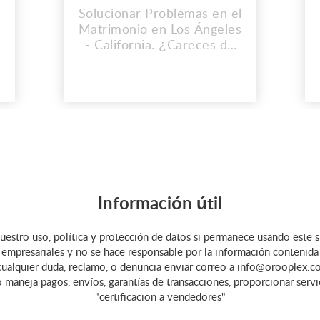
Solucionar Problemas en el
Matrimonio en Los Ángeles
- California. ¿Careces de
Buena Suerte? Quieres
tener salud, dinero y amor,
,
Ahora Sabes lo que buscas,
Ayuda a que se
desencadene tu buena
suerte, con nuestros
rituales y hechizos para tu
fortuna. Dirección: 5757
W Century Blvd 7th Floor,
Información útil
Los Ange...
uestro uso, política y protección de datos si permanece usando este s
empresariales y no se hace responsable por la información contenida en 
cualquier duda, reclamo, o denuncia enviar correo a info@orooplex.co
o maneja pagos, envíos, garantías de transacciones, proporcionar serv
"certificacion a vendedores"