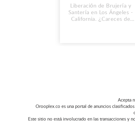
Liberación de Brujería y
Santería en Los Ángeles -
California. ¿Careces de
Buena Suerte? Quieres
tener salud, dinero y amor,
Ahora Sabes lo que buscas
Ayuda a que se
desencadene tu buena
suerte, con nuestros
rituales y hechizos para tu
fortuna. Dirección: 5757
W Century Blvd 7th Floor,
Los Angeles ...
Acepta n
Orooplex.co es una portal de anuncios clasificados 
Este sitio no está involucrado en las transacciones y n