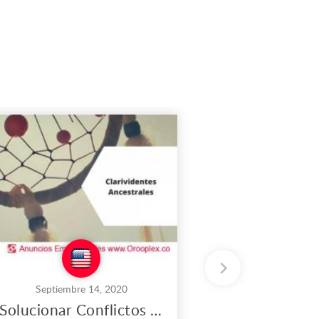
Septiembre 14, 2020
Septiemb
Solucionar Conflictos de Pareja en Los Ángeles