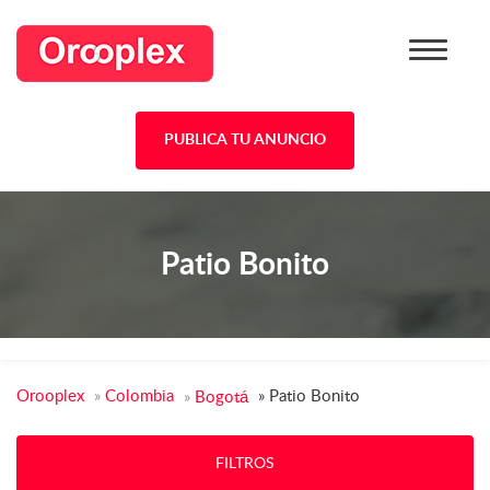
PUBLICA TU ANUNCIO
Patio Bonito
Orooplex
»
Colombia
»
Patio Bonito
»
Bogotá
FILTROS