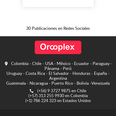
servicios de aseo en el área
de aprovechamiento de los
residuos reciclables. Y
nuestra razón de ser es
brindar soluciones
30 Publicaciones en Redes Sociales
integrales en esta área tan
importante para el medio ...
Colombia - Chile - USA - México - Ecuador - Paraguay -
Pánama - Perú
Uruguay - Costa Rica - El Salvador - Honduras - España -
Argentina
Guatemala - Nicaragua - Puerto Rico - Bolivia -Venezuela
(+56) 9 3727 9875 en Chile
(+57) 313 255 9930 en Colombia
(+1) 786 224 323 en Estados Unidos