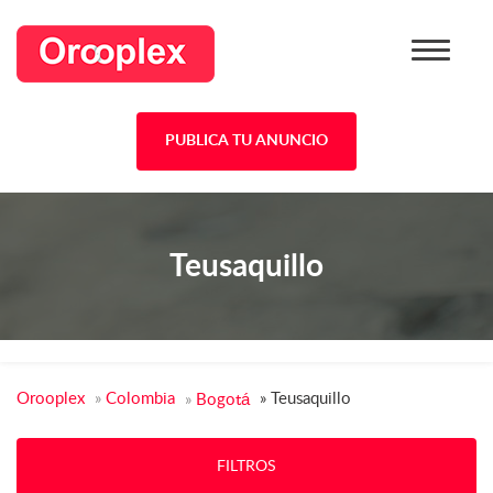
PUBLICA TU ANUNCIO
Teusaquillo
Orooplex
»
Colombia
»
Teusaquillo
»
Bogotá
FILTROS