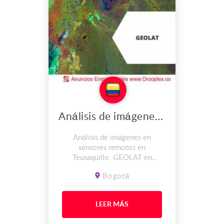
Análisis de imágenes en sensores remotos en Teusaquillo
Análisis de imágenes en
sensores remotos en
Teusaquillo. GEOLAT en
Bogotá, Colombia. En GEOLAT
Bogotá
somos expertos en el manejo de
datos de sensores remotos y
sabemos cómo transformarlos en
LEER MÁS
valiosa información, en
conocimiento y en respuestas a