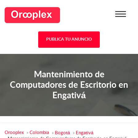
PUBLICA TU ANUNCIO
Mantenimiento de
Computadores de Escritorio en
Engativá
Orooplex
»
Colombia
»
Bogotá
»
Engativá