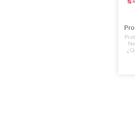
Prot
Ne
¿Qu
ay
lect
m
m
Co
tu 