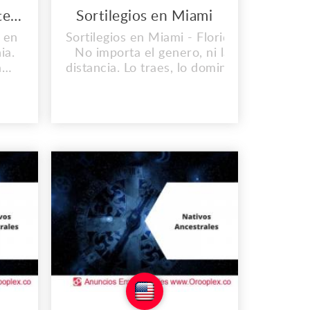
Atrae la Buena Suerte en Los Ángeles
Sortilegios en Miami
 en
Sortilegios en Miami - Florida.
ia.
No importa el genero, ni la
a
distancia. Lo traes, lo dominas
er
y lo doblegas. Consulta sin
,
Costo Dirección: 757, Omaha,
cas,
NE 68101-0757, US Oficina
Principal: 382 NE 191st St.
na
Teléfono: (1) 2146137871.
s
Correo:
a tu
nativosancestrales@gmail.com
757
www.nativosancestrales.us
oor,
n...