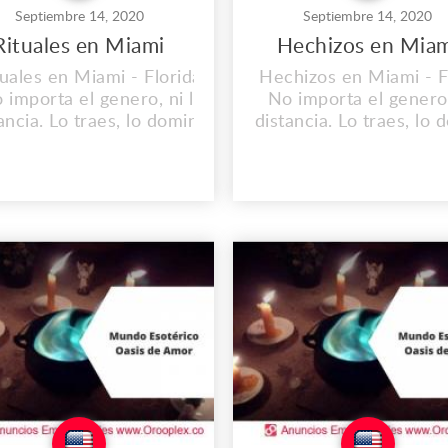
Septiembre 14, 2020
Septiembre 14, 2020
Rituales en Miami
Hechizos en Mia
tuales en Miami - Florida.
Hechizos en Miami - F
 importa el genero, ni la
No importa el genero,
ancia. Lo traes, lo dominas
distancia. Lo traes, lo
lo doblegas. Consulta sin
y lo doblegas. Consul
to Dirección: 757, Omaha,
Costo Dirección: 757,
 68101-0757, US Oficina
NE 68101-0757, US O
incipal: 382 NE 191st St.
Principal: 382 NE 191
léfono: (1) 2146137871.
Teléfono: (1) 214613
Correo:
Correo:
ivosancestrales@gmail.com
nativosancestrales@gm
w.nativosancestrales.us
www.nativosancestral