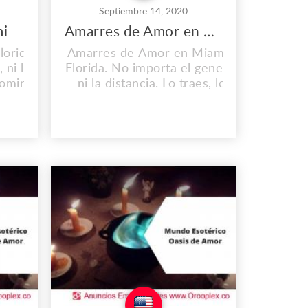
Septiembre 14, 2020
mi
Amarres de Amor en Miami
lorida.
Amarres de Amor en Miami -
 ni la
Florida. No importa el genero,
 dominas
ni la distancia. Lo traes, lo
ta sin
dominas y lo doblegas.
 Omaha,
Consulta sin Costo Dirección:
ficina
757, Omaha, NE 68101-0757,
st St.
US Oficina Principal: 382 NE
7871.
191st St. Teléfono: (1)
2146137871. Correo:
ail.com
nativosancestrales@gmail.com
es.us
www.nativosancestrales.us