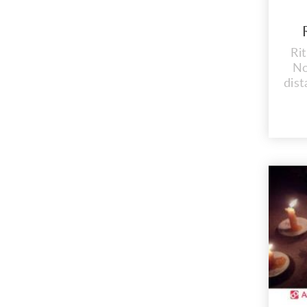
Ri
No
dist
y 
Cos
NE
Pr
Te
nat
ww