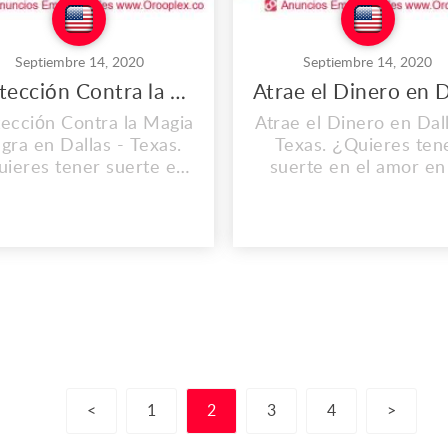
Septiembre 14, 2020
Septiembre 14, 2020
Protección Contra la Magia Negra en Dallas
ección Contra la Magia
Atrae el Dinero en Dall
gra en Dallas - Texas.
Texas. ¿Quieres ten
ieres tener suerte en
suerte en el amor en
el amor en el dinero,
dinero, quieres que tu 
quieres que tu vida
cambie? Nosotros t
cambie? Nosotros te
ayudamos con amarr
udamos con amarres,
lectura de cartas y ob
ura de cartas y obtener
mejores energias pa
ejores energias para
mejorar tus ingresos
ejorar tus ingresos.
Comunícate Ahora a e
munícate Ahora a este
tu centro espiritual O
centro espiritual Oasis
de Amor. Soluciona t
de Amor. Solucio...
Relaciones...
<
1
2
3
4
>