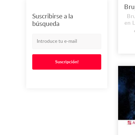
Suscribirse a la
Bru
en L
búsqueda
S
Ahor
Suscripción!
d
rit
fo
W C
Lo