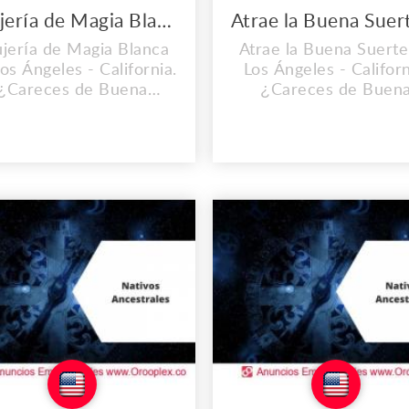
Brujería de Magia Blanca en Los Ángeles
jería de Magia Blanca
Atrae la Buena Suerte
os Ángeles - California.
Los Ángeles - Californ
¿Careces de Buena
¿Careces de Buen
uerte? Quieres tener
Suerte? Quieres ten
salud, dinero y amor,
salud, dinero y amor
a Sabes lo que buscas,
Ahora Sabes lo que bus
Ayuda a que se
Ayuda a que se
esencadene tu buena
desencadene tu bue
suerte, con nuestros
suerte, con nuestro
uales y hechizos para tu
rituales y hechizos par
rtuna. Dirección: 5757
fortuna. Dirección: 5
entury Blvd 7th Floor,
W Century Blvd 7th Fl
s Angeles - Estados...
Los Angeles - Estados U