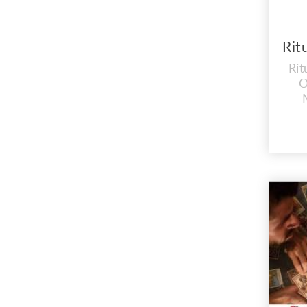
Rit
O
si
de
o
cab
a s
s
pes