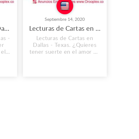
Septiembre 14, 2020
Atrae el Dinero en Dallas
Lecturas de Cartas en Dallas
as -
Lecturas de Cartas en
er
Dallas - Texas. ¿Quieres
 el
tener suerte en el amor en
vida
el dinero, quieres que tu
e
vida cambie? Nosotros te
es,
ayudamos con amarres,
tener
lectura de cartas y obtener
ra
mejores energias para
.
mejorar tus ingresos.
ste
Comunícate Ahora a este
asis
tu centro espiritual Oasis
us
de Amor. Soluciona tus
Relacio...