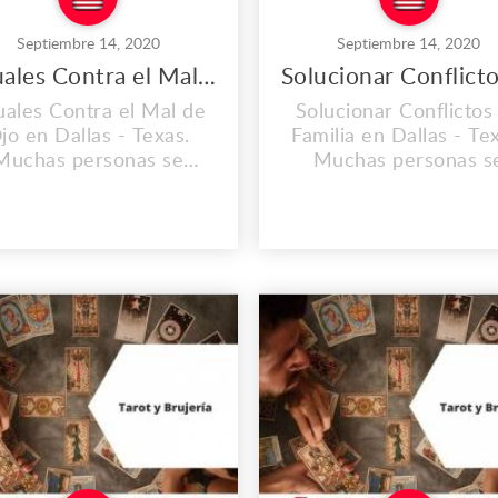
Septiembre 14, 2020
Septiembre 14, 2020
Rituales Contra el Mal de Ojo en Dallas
uales Contra el Mal de
Solucionar Conflictos
jo en Dallas - Texas.
Familia en Dallas - Te
Muchas personas se
Muchas personas s
enten cansadas cuando
sienten cansadas cua
spiertan en la mañana,
despiertan en la maña
tras sienten dolor de
otras sienten dolor 
eza cada vez que llegan
cabeza cada vez que ll
us hogares o trabajo e
a sus hogares o trabaj
inclusive personas lo
inclusive personas l
ienten de un día para
sienten de un día pa
otro, una atmósfera
otro, una atmósfer
ada. Dirección: 12895
pesada. Dirección: 12
Josey Lane Dallas...
Josey Lane Dal...