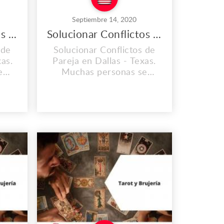
Septiembre 14, 2020
Solucionar Conflictos de Familia en Dallas
Solucionar Conflictos de Pareja en Dallas
 de
Solucionar Conflictos de
xas.
Pareja en Dallas - Texas.
e
Muchas personas se
ndo
sienten cansadas cuando
na,
despiertan en la mañana,
de
otras sienten dolor de
egan
cabeza cada vez que llegan
o e
a sus hogares o trabajo e
o
inclusive personas lo
ra
sienten de un día para
a
otro, una atmósfera
895
pesada. Dirección: 12895
Josey Lane Dall...