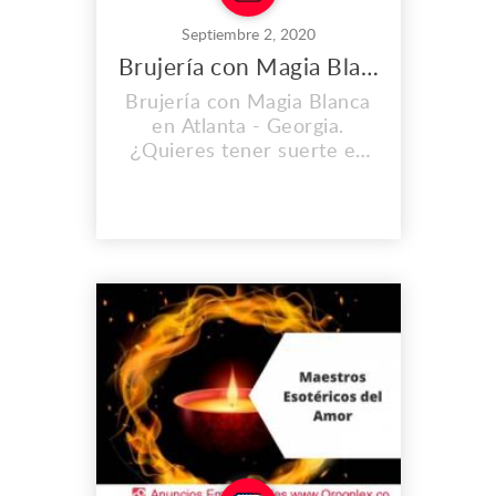
Septiembre 2, 2020
Brujería con Magia Blanca en Atlanta
Brujería con Magia Blanca
en Atlanta - Georgia.
¿Quieres tener suerte en
el amor, en el dinero y toda
su vida ? Nosotros te
ayudamos con amarres,
lectura de cartas y obtener
mejores energías para
mejorar tus ingresos.
comunícate ahora a este tu
centro espiritual oasis de
amor. Soluciona tus
relacion...