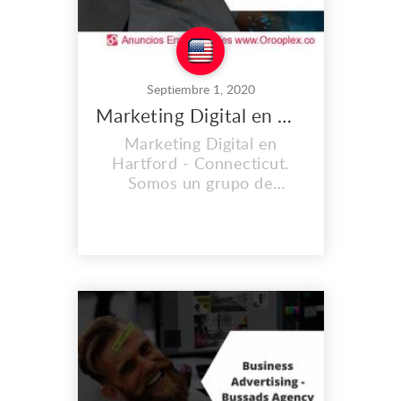
Septiembre 1, 2020
Marketing Digital en Hartford
Marketing Digital en
Hartford - Connecticut.
Somos un grupo de
jóvenes, expertos y
profesionales en ingeniería
de software, diseño gráfico,
científicos en análisis de
datos y desarrolladores
web. Lo hacemos con
pasión y dedicación para
obtener los mejores
resultados para nuestros
clientes. Nos desta...