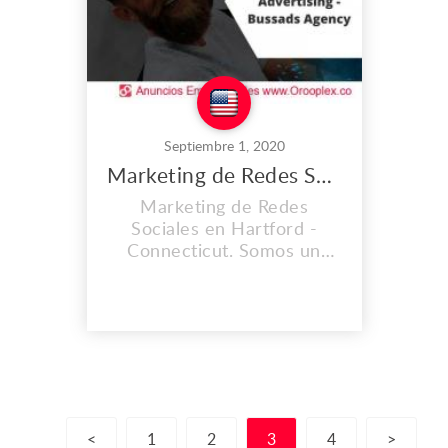
clientes. Nos destac...
Septiembre 1, 2020
Marketing de Redes Sociales en Hartford
Marketing de Redes
Sociales en Hartford -
Connecticut. Somos un
grupo de jóvenes, expertos
y profesionales en
ingeniería de software,
diseño gráfico, científicos
en análisis de datos y
desarrolladores web. Lo
hacemos con pasión y
dedicación para obtener los
<
1
2
3
4
>