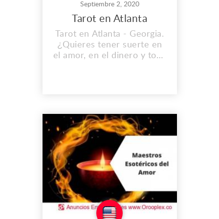
Septiembre 2, 2020
Tarot en Atlanta
Tarot en Atlanta - Georgia.
¿Quieres tener suerte en
el amor, en el dinero y toda
su vida ? Nosotros te
ayudamos con amarres,
lectura de cartas y obtener
mejores energías para
mejorar tus ingresos.
comunícate ahora a este tu
centro espiritual oasis de
amor. Soluciona tus
relaciones tormentosas,
dolo...