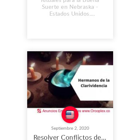
Rituales para la Buena
Suerte en Nebraska -
Estados Unidos.
CONSULTORIO
HERMANOS DE LA
CLARIVIDENCIA. Muchas
personas se sienten
cansadas cuando
despiertan en la mañana,
otras sienten dolor de
cabeza cada vez que llegan
a sus hogares o trabajo e
inclusive personas lo
sienten de un día para otro,
una...
Septiembre 2, 2020
Resolver Conflictos de Pareja en Nebraska