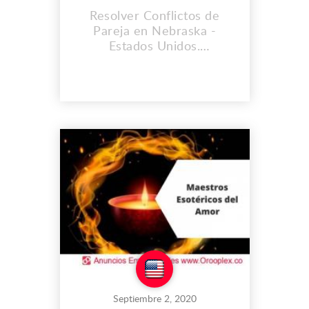
Resolver Conflictos de
Pareja en Nebraska -
Estados Unidos.
CONSULTORIO
HERMANOS DE LA
CLARIVIDENCIA. Muchas
personas se sienten
cansadas cuando
despiertan en la mañana,
otras sienten dolor de
cabeza cada vez que llegan
a sus hogares o trabajo e
inclusive personas lo
sienten de un día para otro,
una...
Septiembre 2, 2020