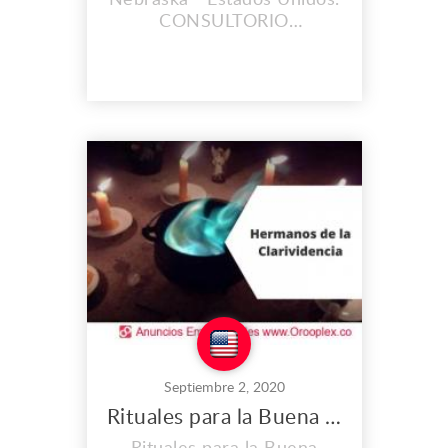
CONSULTORIO
HERMANOS DE LA
CLARIVIDENCIA. Muchas
personas se sienten
cansadas cuando
despiertan en la mañana,
otras sienten dolor de
cabeza cada vez que llegan
a sus hogares o trabajo e
inclusive personas lo
sienten de un día para otro,
una atmósfera pes...
Septiembre 2, 2020
Rituales para la Buena Suerte en Nebraska