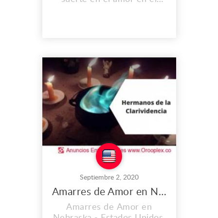
dinero, quieres que tu vida
cambie? Nosotros te
ayudamos con amarres,
lectura de cartas y obtener
mejores energias para
mejorar tus ingresos.
Comunícate Ahora a este
tu centro espiritual Oasis
de Amor. Soluciona tus
Relaciones...
Septiembre 2, 2020
Amarres de Amor en Nebraska
Amarres de Amor en
Nebraska - Estados Unidos.