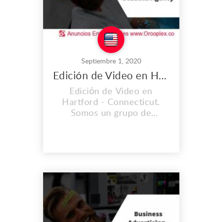
Septiembre 1, 2020
Edición de Video en Hartford
Edición de Video en
Hartford - Connecticut.
Somos un grupo de
jóvenes, expertos y
profesionales en ingeniería
de software, diseño gráfico,
científicos en análisis de
datos y desarrolladores
web. Lo hacemos con
pasión y dedicación para
obtener los mejores
resultados para nuestros