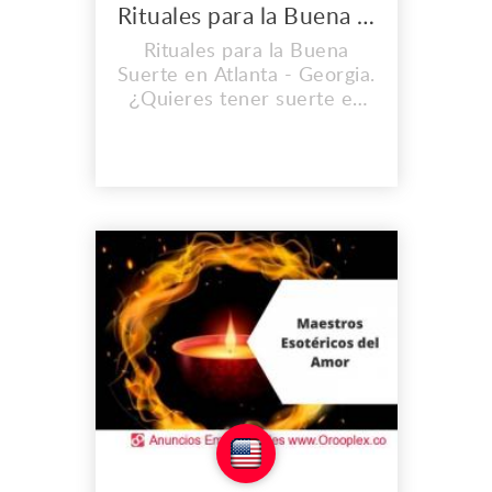
Rituales para la Buena Suerte en Atlanta
Rituales para la Buena
Suerte en Atlanta - Georgia.
¿Quieres tener suerte en
el amor, en el dinero y toda
su vida ? Nosotros te
ayudamos con amarres,
lectura de cartas y obtener
mejores energías para
mejorar tus ingresos.
comunícate ahora a este tu
centro espiritual oasis de
amor. Soluciona tus rela...