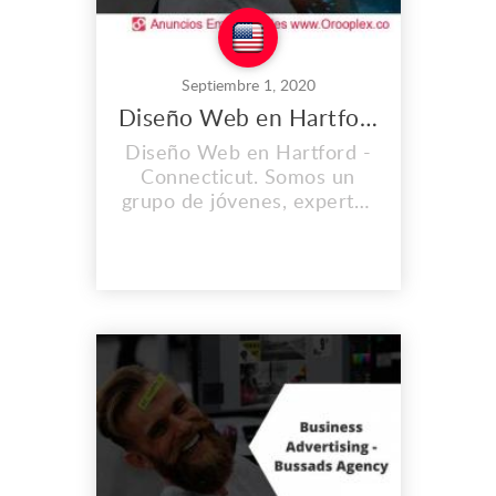
Septiembre 1, 2020
Diseño Web en Hartford
Diseño Web en Hartford -
Connecticut. Somos un
grupo de jóvenes, expertos
y profesionales en
ingeniería de software,
diseño gráfico, científicos
en análisis de datos y
desarrolladores web. Lo
hacemos con pasión y
dedicación para obtener los
mejores resultados para
nuestros clientes. Nos
destacamos p...