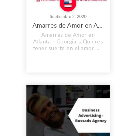
Septiembre 2, 2020
Amarres de Amor en Atlanta
Amarres de Amor en
Atlanta - Georgia. ¿Quieres
tener suerte en el amor, en
el dinero y toda su vida ?
Nosotros te ayudamos con
amarres, lectura de cartas y
obtener mejores energías
para mejorar tus ingresos.
comunícate ahora a este tu
centro espiritual oasis de
amor. Soluciona tus
relaciones torment...