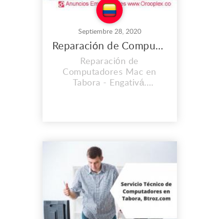
Septiembre 28, 2020
Reparación de Computadores Mac en Tabora
Reparación de
Computadores Mac en
Tabora - Engativá.
CONTAMOS CON UNA
EXPERIENCIA MAYOR A
LOS 2O AÑOS. En el lugar
de trabajo que es propio
llevamos instalados desde
el 2008, y cada día vamos
mejorando nuestras
instalaciones, Contamos
con personal calificado y lo
mas importante con calidad
humana. S...