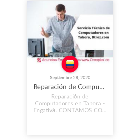
el 2008, y cada día vamos
mejorando nuestras
instalaciones, Contamos
con personal calificado y lo
mas importante con
calidad...
Septiembre 28, 2020
Reparación de Computadores en Tabora
Reparación de
Computadores en Tabora -
Engativá. CONTAMOS CON
UNA EXPERIENCIA MAYOR
A LOS 2O AÑOS. En el
lugar de trabajo que es
propio llevamos instalados