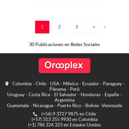
desde el 2008, y cada día
vamos mejorando nuestras
instalaciones, Contamos
con personal calificado y lo
1
2
3
>
»
mas importante con calidad
humana. SOLIC...
30 Publicaciones en Redes Sociales
Colombia - Chile - USA - México - Ecuador - Paraguay -
Pánama - Perú
Uruguay - Costa Rica - El Salvador - Honduras - España -
Argentina
Guatemala - Nicaragua - Puerto Rico - Bolivia -Venezuela
(+56) 9 3727 9875 en Chile
(+57) 313 255 9930 en Colombia
(+1) 786 224 323 en Estados Unidos