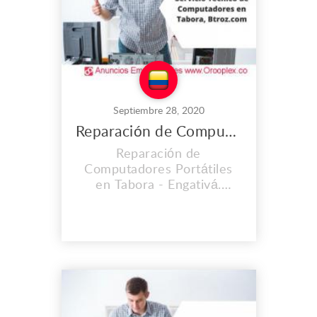
mas importante con calida...
Septiembre 28, 2020
Reparación de Computadores Portátiles en Tabora
Reparación de
Computadores Portátiles
en Tabora - Engativá.
CONTAMOS CON UNA
EXPERIENCIA MAYOR A
LOS 2O AÑOS. En el lugar
de trabajo que es propio
llevamos instalados desde
el 2008, y cada día vamos
mejorando nuestras
instalaciones, Contamos