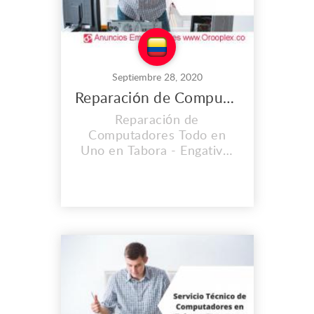
Septiembre 28, 2020
Reparación de Computadores Todo en Uno en Tabora
Reparación de
Computadores Todo en
Uno en Tabora - Engativá.
CONTAMOS CON UNA
EXPERIENCIA MAYOR A
LOS 2O AÑOS. En el lugar
de trabajo que es propio
llevamos instalados desde
el 2008, y cada día vamos
mejorando nuestras
instalaciones, Contamos
con personal calificado y lo
mas importante con calidad