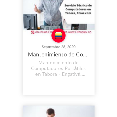
con personal calificado y lo
mas importante con calidad
hu...
Septiembre 28, 2020
Mantenimiento de Computadores Portátiles en Tabora
Mantenimiento de
Computadores Portátiles
en Tabora - Engativá.
CONTAMOS CON UNA
EXPERIENCIA MAYOR A
LOS 2O AÑOS. En el lugar
de trabajo que es propio
llevamos instalados desde
el 2008, y cada día vamos
mejorando nuestras