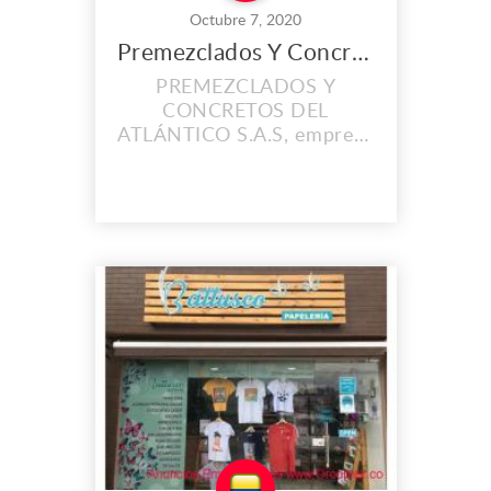
Octubre 7, 2020
Premezclados Y Concretos del Atlántico S.A.S
PREMEZCLADOS Y
CONCRETOS DEL
ATLÁNTICO S.A.S, empresa
ubicada en Barranquilla
Colombia, dedicada a la
construcción, especialistas
en la producción y
suministro de concretos
premezclados contando
con tecnología de punta, y
un equipo altamente
calificado comprometido en
brindar calidad, excelencia,
ef...