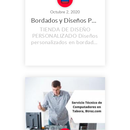
Octubre 2, 2020
Bordados y Diseños Personalizados en Barranquilla
TIENDA DE DISEÑO
PERSONALIZADO Diseños
personalizados en bordados
y vinil textil. Hermosas
agendas personalizadas,
mug, tazas, camisetas,
delantales de cocina,
mameluco, tapabocas entre
muchas cosas más! Gift
shop, somos una tienda de
regalos, personalizamos el
regalo de tu sueños para
cada ocasión!...