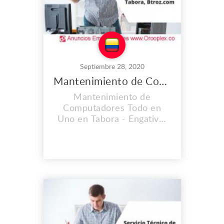
h...
Septiembre 28, 2020
Mantenimiento de Computadores Todo en Uno en Tabora
Mantenimiento de
Computadores Todo en
Uno en Tabora - Engativá.
CONTAMOS CON UNA
EXPERIENCIA MAYOR A
LOS 2O AÑOS. En el lugar
de trabajo que es propio
llevamos instalados desde
el 2008, y cada día vamos
mejorando nuestras
instalaciones, Contamos
con personal calificado y lo