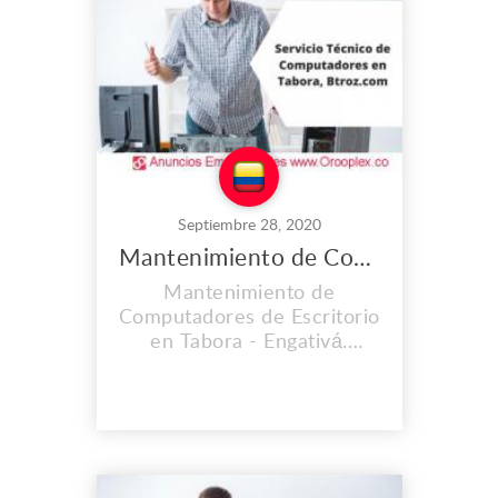
instalaciones, Contamos
con personal calificado y lo
mas importante con
calidad...
Septiembre 28, 2020
Mantenimiento de Computadores de Escritorio en Tabora
Mantenimiento de
Computadores de Escritorio
en Tabora - Engativá.
CONTAMOS CON UNA
EXPERIENCIA MAYOR A
LOS 2O AÑOS. En el lugar
de trabajo que es propio
llevamos instalados desde
el 2008, y cada día vamos