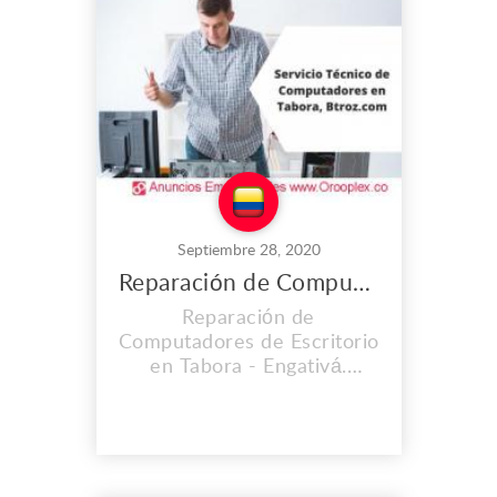
mejorando nuestras
instalaciones, Contamos
con personal calificado y lo
mas importante con cali...
Septiembre 28, 2020
Reparación de Computadores de Escritorio en Tabora
Reparación de
Computadores de Escritorio
en Tabora - Engativá.
CONTAMOS CON UNA
EXPERIENCIA MAYOR A
LOS 2O AÑOS. En el lugar
de trabajo que es propio
llevamos instalados desde