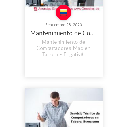
Septiembre 28, 2020
Mantenimiento de Computadores Mac en Tabora
Mantenimiento de
Computadores Mac en
Tabora - Engativá.
CONTAMOS CON UNA
EXPERIENCIA MAYOR A
LOS 2O AÑOS. En el lugar
de trabajo que es propio
llevamos instalados desde
el 2008, y cada día vamos
mejorando nuestras
instalaciones, Contamos
con personal calificado y lo
mas importante con calidad
humana...