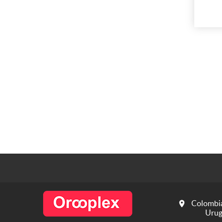
el
proy
r
c
m
po
en 
Colombia
Urug