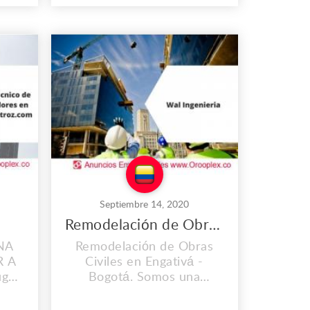
 que
de trabajo que es propio
llevamos instalados desde
8, y
el 2008, y cada día vamos
ando
mejorando nuestras
s,
instalaciones, Contamos
al
con personal calificado y lo
mas importante con
.
calidad ...
Septiembre 14, 2020
Remodelación de Obras Civiles en Engativá
NA
Remodelación de Obras
R A
Civiles en Engativá -
ugar
Bogotá. Somos una
pio
Empresa con diez años en
esde
el mercado con una gran