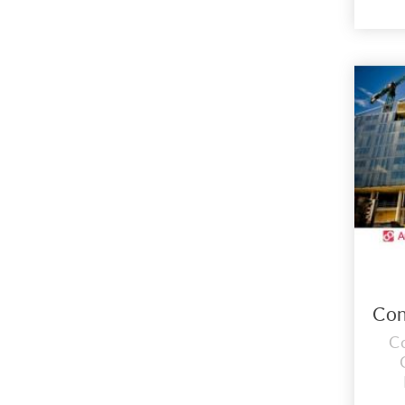
LOS
de
lle
el 
in
con 
mas
C
Emp