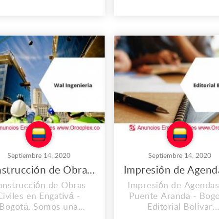
 2O AÑOS. En el lugar
el 2008, y cada día v
 trabajo que es propio
mejorando nuestra
vamos instalados desde
instalaciones, Conta
2008, y cada día vamos
con personal calificado
mejorando nuestras
mas importante co
stalaciones, Contamos
calidad humana. SOLI
personal calificado y lo
SU SERVICIO POR
 importante con calid...
WHATSAPP Reporte 
daño de s...
Septiembre 14, 2020
Septiembre 14, 2020
Construcción de Obras Civiles en Engativá
onstrucción de Obras
Impresión de Agendas
Civiles en Engativá -
Puente Aranda - Bogo
Bogotá. Somos una
Editorial Bolívar
resa con diez años en
Impresores S.A.S. es 