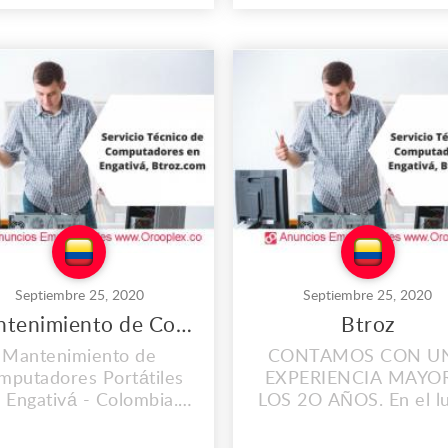
el lugar de trabajo que
En el lugar de trabajo
es propio llevamos
es propio llevamos
alados desde el 2008, y
instalados desde el 200
a día vamos mejorando
cada día vamos mejor
uestras instalaciones,
nuestras instalacione
ntamos con personal
Contamos con person
calificado y lo mas
calificado y lo mas
portante con calidad...
importante con cali..
Septiembre 25, 2020
Septiembre 25, 2020
Mantenimiento de Computadores Portátiles en Engativá
Btroz
Mantenimiento de
CONTAMOS CON U
mputadores Portátiles
EXPERIENCIA MAYO
 Engativá - Colombia.
LOS 2O AÑOS. En el l
ONTAMOS CON UNA
de trabajo que es pro
PERIENCIA MAYOR A
llevamos instalados d