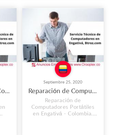
es propio llevamos
8, y
instalados desde el 2008, y
ando
cada día vamos mejorando
s,
nuestras instalaciones,
al
Contamos con personal
calificado y lo mas
..
importante con ca...
Septiembre 25, 2020
Mantenimiento de Computadores Todo en Uno en Engativá
Reparación de Computadores Portátiles en Engativá
Reparación de
en
Computadores Portátiles
en Engativá - Colombia.
OS
CONTAMOS CON UNA
CIA
EXPERIENCIA MAYOR A
OS.
LOS 2O AÑOS. En el lugar