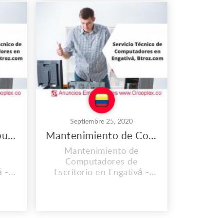
Septiembre 25, 2020
Reparación de Computadores de Escritorio en Engativá
Mantenimiento de Computadores de Escritorio en Engativá
Mantenimiento de
Computadores de
á -
Escritorio en Engativá -
OS
Colombia. CONTAMOS
CIA
CON UNA EXPERIENCIA
OS.
MAYOR A LOS 2O AÑOS.
 que
En el lugar de trabajo que