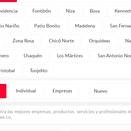
ovidencia
Fontibón
Niza
Bosa
Kenned
io Nariño
Patio Bonito
Madelena
San Ferna
Zona Rosa
Chicó Norte
Orquideas
Na
nero
Usaquén
Los Mártires
San Antonio Nor
ristobal
Tunjelito
Individual
Empresas
Nuevo
tra las mejores empresas, productos, servicios y profesionales 
ex.co.