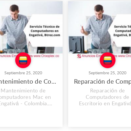
Septiembre 25, 2020
Septiembre 25, 2020
Mantenimiento de Computadores Mac en Engativá
Mantenimiento de
Reparación de
omputadores Mac en
Computadores de
Engativá - Colombia.
Escritorio en Engativ
ONTAMOS CON UNA
Colombia. CONTAM
PERIENCIA MAYOR A
CON UNA EXPERIEN
 2O AÑOS. En el lugar
MAYOR A LOS 2O AÑ
 trabajo que es propio
En el lugar de trabajo