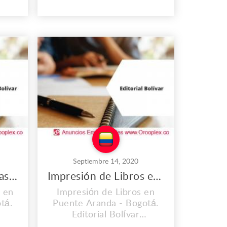
amos
proyección en el área de la
s
construcción y
mos
remodelación de obras
 y lo
civiles, tanto de
n
construcción como de
CITE
mantenimiento, ya que
poseemos la experiencia
el
en diferentes áreas como
la instalación...
Septiembre 14, 2020
Impresión de Agendas en Puente Aranda
Impresión de Libros en Puente Aranda
 en
Impresión de Libros en
tá.
Puente Aranda - Bogotá.
Editorial Bolívar
una
Impresores S.A.S. es una