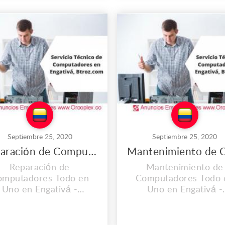
vamos instalados desde
es propio llevamos
2008, y cada día vamos
instalados desde el 200
mejorando nuestras
cada día vamos mejor
stalaciones, Contamos
nuestras instalacione
personal calificado y lo
Contamos con person
mas importante con
calificado y lo mas
calidad huma...
importante con calid.
Septiembre 25, 2020
Septiembre 25, 2020
Reparación de Computadores Todo en Uno en Engativá
Reparación de
Mantenimiento de
omputadores Todo en
Computadores Todo 
Uno en Engativá -
Uno en Engativá -
olombia. CONTAMOS
Colombia. CONTAM
N UNA EXPERIENCIA
CON UNA EXPERIEN
YOR A LOS 2O AÑOS.
MAYOR A LOS 2O AÑ