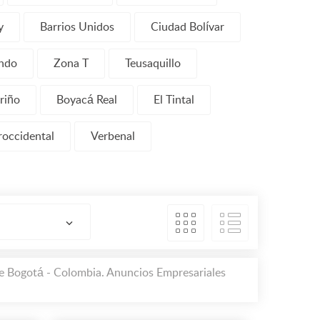
y
Barrios Unidos
Ciudad Bolívar
ndo
Zona T
Teusaquillo
riño
Boyacá Real
El Tintal
occidental
Verbenal
de Bogotá - Colombia. Anuncios Empresariales