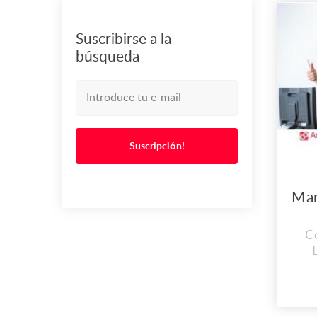
Suscribirse a la
búsqueda
Suscripción!
C
C
EX
LOS
de