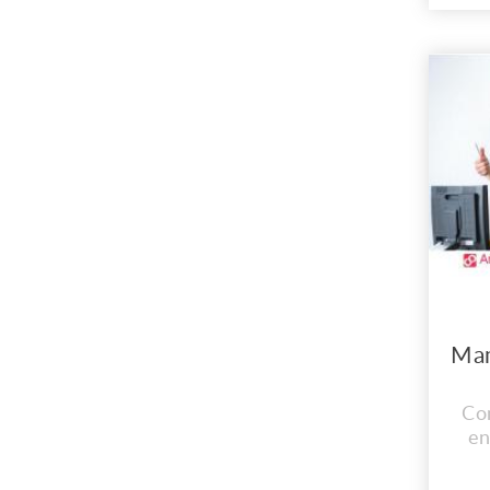
En 
inst
cad
n
Co
im
Co
en
C
EX