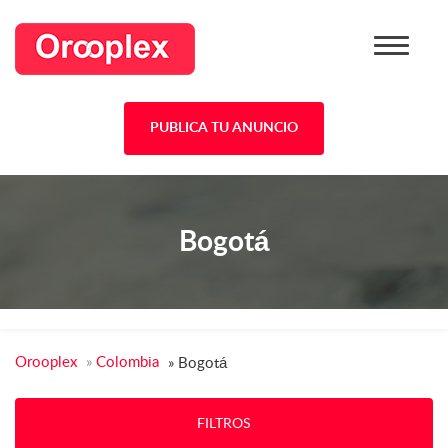
PUBLICA TU ANUNCIO
Bogotá
Orooplex
»
Colombia
»
Bogotá
FILTROS