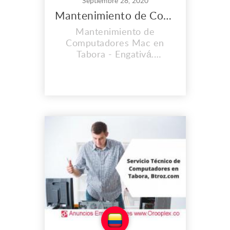
Septiembre 28, 2020
Mantenimiento de Computadores Mac en Tabora
Mantenimiento de
Computadores Mac en
Tabora - Engativá.
CONTAMOS CON UNA
EXPERIENCIA MAYOR A
LOS 2O AÑOS. En el lugar
de trabajo que es propio
llevamos instalados desde
el 2008, y cada día vamos
mejorando nuestras
instalaciones, Contamos
con personal calificado y lo
mas importante con calidad
humana...