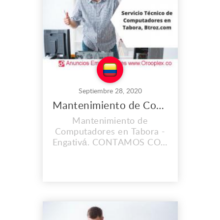
mas importante con calidad
humana. SOLIC...
Septiembre 28, 2020
Mantenimiento de Computadores en Tabora
Mantenimiento de
Computadores en Tabora -
Engativá. CONTAMOS CON
UNA EXPERIENCIA MAYOR
A LOS 2O AÑOS. En el
lugar de trabajo que es
propio llevamos instalados
desde el 2008, y cada día
vamos mejorando nuestras
instalaciones, Contamos