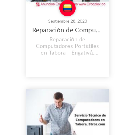
Septiembre 28, 2020
Reparación de Computadores Portátiles en Tabora
Reparación de
Computadores Portátiles
en Tabora - Engativá.
CONTAMOS CON UNA
EXPERIENCIA MAYOR A
LOS 2O AÑOS. En el lugar
de trabajo que es propio
llevamos instalados desde
el 2008, y cada día vamos
mejorando nuestras
instalaciones, Contamos
con personal calificado y lo
mas importante con calidad
hu...