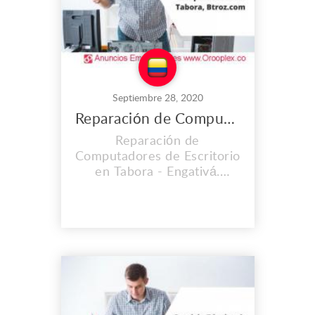
Septiembre 28, 2020
Reparación de Computadores de Escritorio en Tabora
Reparación de
Computadores de Escritorio
en Tabora - Engativá.
CONTAMOS CON UNA
EXPERIENCIA MAYOR A
LOS 2O AÑOS. En el lugar
de trabajo que es propio
llevamos instalados desde
el 2008, y cada día vamos
mejorando nuestras
instalaciones, Contamos
con personal calificado y lo