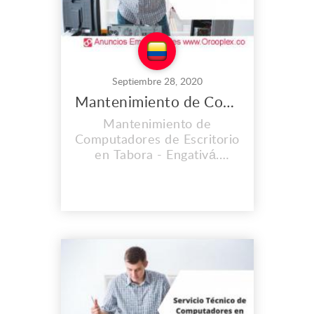
Septiembre 28, 2020
Mantenimiento de Computadores de Escritorio en Tabora
Mantenimiento de
Computadores de Escritorio
en Tabora - Engativá.
CONTAMOS CON UNA
EXPERIENCIA MAYOR A
LOS 2O AÑOS. En el lugar
de trabajo que es propio
llevamos instalados desde
el 2008, y cada día vamos
mejorando nuestras
instalaciones, Contamos
con personal calificado y lo
mas importante con cali...