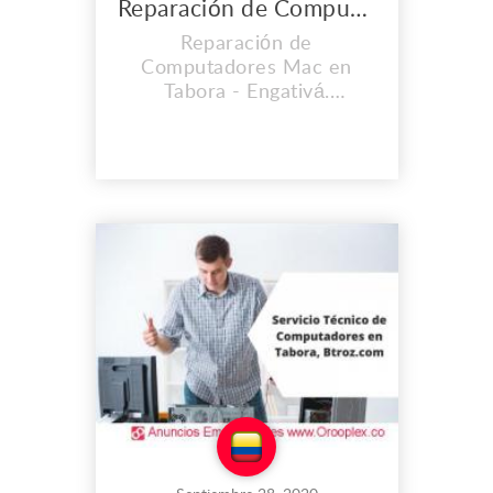
Reparación de Computadores Mac en Tabora
Reparación de
Computadores Mac en
Tabora - Engativá.
CONTAMOS CON UNA
EXPERIENCIA MAYOR A
LOS 2O AÑOS. En el lugar
de trabajo que es propio
llevamos instalados desde
el 2008, y cada día vamos
mejorando nuestras
instalaciones, Contamos
con personal calificado y lo
mas importante con calidad
humana. S...