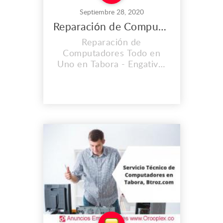
Septiembre 28, 2020
Reparación de Computadores Todo en Uno en Tabora
Reparación de
Computadores Todo en
Uno en Tabora - Engativá.
CONTAMOS CON UNA
EXPERIENCIA MAYOR A
LOS 2O AÑOS. En el lugar
de trabajo que es propio
llevamos instalados desde
el 2008, y cada día vamos
mejorando nuestras
instalaciones, Contamos
con personal calificado y lo
mas importante con calidad
h...