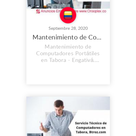
Septiembre 28, 2020
Mantenimiento de Computadores Portátiles en Tabora
Mantenimiento de
Computadores Portátiles
en Tabora - Engativá.
CONTAMOS CON UNA
EXPERIENCIA MAYOR A
LOS 2O AÑOS. En el lugar
de trabajo que es propio
llevamos instalados desde
el 2008, y cada día vamos
mejorando nuestras
instalaciones, Contamos
con personal calificado y lo
mas importante con
calidad...