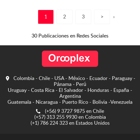
mejorando nuestras
instalaciones, Contamos
1
2
3
>
»
con personal calificado y lo
mas importante con calidad
humana....
30 Publicaciones en Redes Sociales
Colombia - Chile - USA - México - Ecuador - Paraguay -
Pánama - Perú
Uruguay - Costa Rica - El Salvador - Honduras - España -
Argentina
Guatemala - Nicaragua - Puerto Rico - Bolivia -Venezuela
(+56) 9 3727 9875 en Chile
(+57) 313 255 9930 en Colombia
(+1) 786 224 323 en Estados Unidos