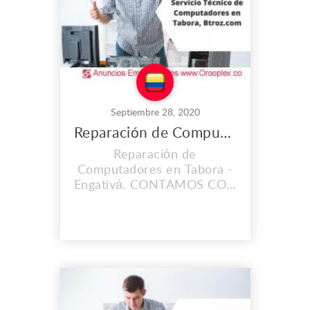
mas importante con
calidad...
Septiembre 28, 2020
Reparación de Computadores en Tabora
Reparación de
Computadores en Tabora -
Engativá. CONTAMOS CON
UNA EXPERIENCIA MAYOR
A LOS 2O AÑOS. En el
lugar de trabajo que es
propio llevamos instalados
desde el 2008, y cada día
vamos mejorando nuestras
instalaciones, Contamos
con personal calificado y lo