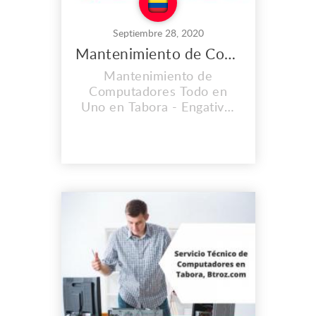
Septiembre 28, 2020
Mantenimiento de Computadores Todo en Uno en Tabora
Mantenimiento de
Computadores Todo en
Uno en Tabora - Engativá.
CONTAMOS CON UNA
EXPERIENCIA MAYOR A
LOS 2O AÑOS. En el lugar
de trabajo que es propio
llevamos instalados desde
el 2008, y cada día vamos
mejorando nuestras
instalaciones, Contamos
con personal calificado y lo
mas importante con calida...