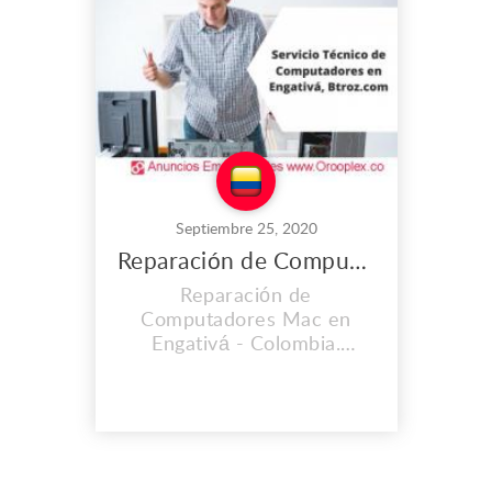
con personal calificado y lo
mas importante con calidad
humana. SO...
Septiembre 25, 2020
Reparación de Computadores Mac en Engativá
Reparación de
Computadores Mac en
Engativá - Colombia.
CONTAMOS CON UNA
EXPERIENCIA MAYOR A
LOS 2O AÑOS. En el lugar
de trabajo que es propio
llevamos instalados desde
el 2008, y cada día vamos